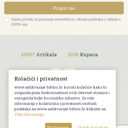
Prijavi me
Dajem privolu za primanje newslettera i obradu podataka u skladu s
GDPR-om.
20007
Artikala
2036
Kupaca
Kolačići i privatnost
www.antikvarijat-biblos.hr koristi kolačiće kako bi
osigurala punu funkcionalnost ovih Internet stranica i
Uvjeti kupnje
omogućila bolje korisničko iskustvo. Za više
informacija o kolačićima i privatnosti osobnih
podataka na www.antikvarijat-biblos.hr kliknite na
Više informacija
© Sva prava pridržana. Web by
AG media
Prihvaćam
Uredi kolačiće