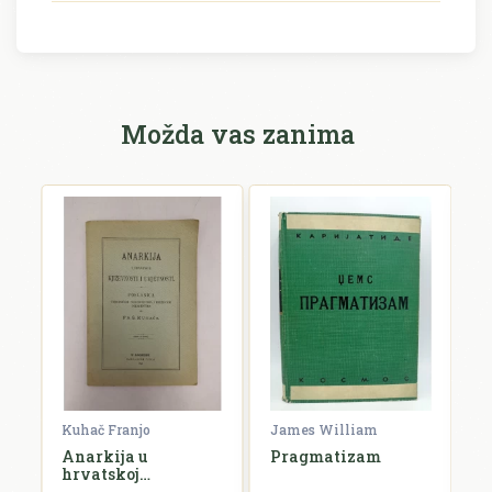
Možda vas zanima
rien
Kuhač Franjo
James William
C
Anarkija u
Pragmatizam
E
hrvatskoj
književnosti i