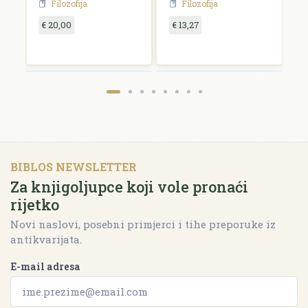
Filozofija
Filozofija
umjetnosti
€ 20,00
€ 13,27
€
BIBLOS NEWSLETTER
Za knjigoljupce koji vole pronaći
rijetko
Novi naslovi, posebni primjerci i tihe preporuke iz
antikvarijata.
E-mail adresa