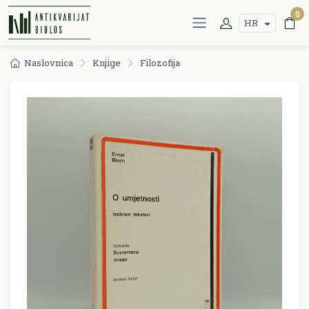
0
HR
Naslovnica
Knjige
Filozofija