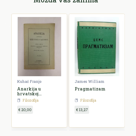
Kuhač Franjo
James William
C
Anarkija u
Pragmatizam
E
hrvatskoj
književnosti i
Filozofija
Filozofija
umjetnosti
€ 20,00
€ 13,27
€