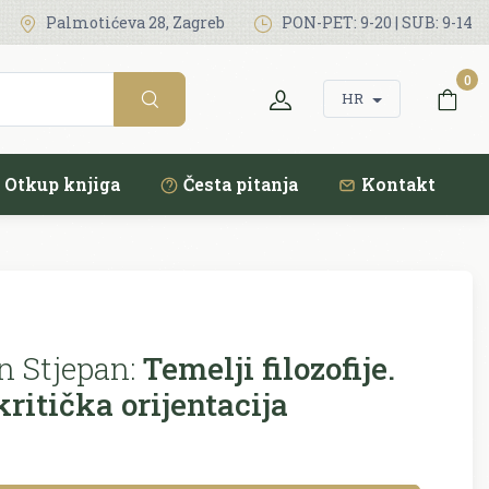
Palmotićeva 28, Zagreb
PON-PET: 9-20 | SUB: 9-14
0
HR
Otkup knjiga
Česta pitanja
Kontakt
 Stjepan:
Temelji filozofije.
kritička orijentacija