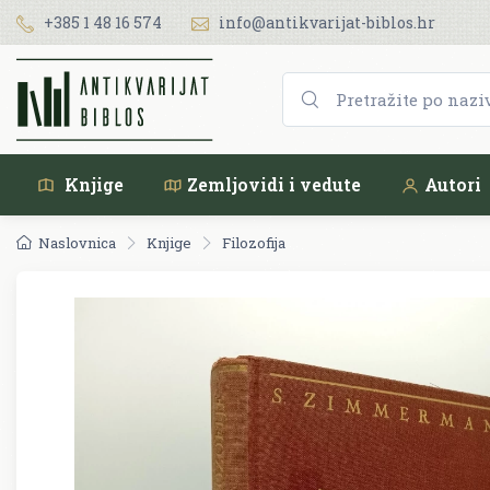
+385 1 48 16 574
info@antikvarijat-biblos.hr
Knjige
Zemljovidi i vedute
Autori
Naslovnica
Knjige
Filozofija