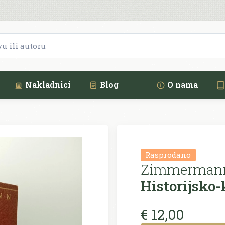
Nakladnici
Blog
O nama
Rasprodano
Zimmermann
Historijsko-
€ 12,00