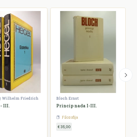
g Wilhelm Friedrich
Bloch Ernst
W
- III.
Princip nada I-III.
H
Filozofija
€ 35,00