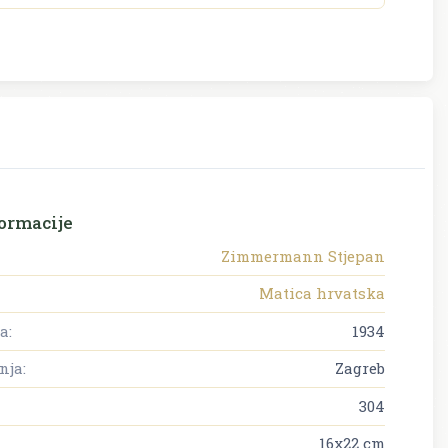
ormacije
Zimmermann Stjepan
Matica hrvatska
a:
1934
nja:
Zagreb
304
16x22 cm