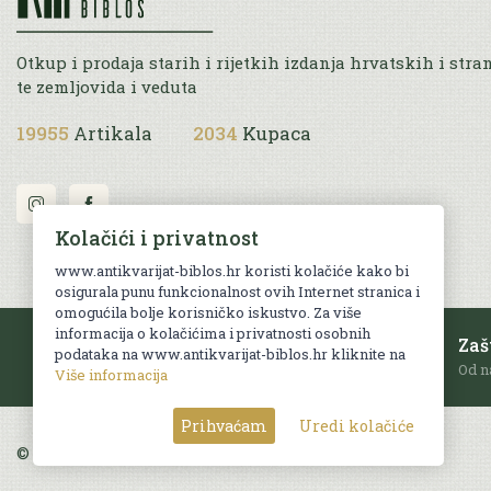
Otkup i prodaja starih i rijetkih izdanja hrvatskih i stra
te zemljovida i veduta
19955
Artikala
2034
Kupaca
Kolačići i privatnost
www.antikvarijat-biblos.hr koristi kolačiće kako bi
osigurala punu funkcionalnost ovih Internet stranica i
omogućila bolje korisničko iskustvo. Za više
informacija o kolačićima i privatnosti osobnih
Besplatna dostava
Zaš
podataka na www.antikvarijat-biblos.hr kliknite na
Za sve narudžbe u RH iznad 70 EUR.
Od n
Više informacija
Prihvaćam
Uredi kolačiće
© Sva prava pridržana. Web by
AG media