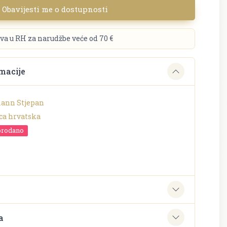
Obavijesti me o dostupnosti
va u RH za narudžbe veće od 70 €
macije
nn Stjepan
ca hrvatska
prodano
e
a