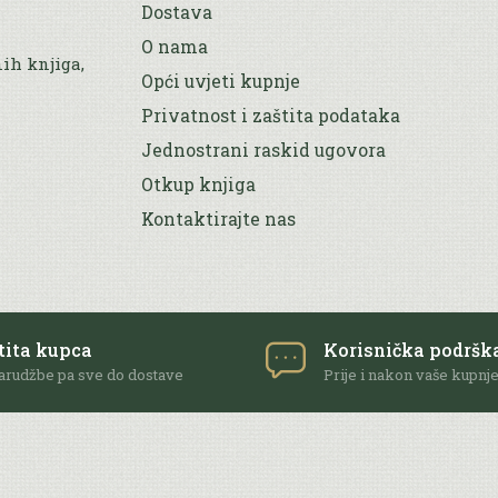
Dostava
O nama
nih knjiga,
Opći uvjeti kupnje
Privatnost i zaštita podataka
Jednostrani raskid ugovora
Otkup knjiga
Kontaktirajte nas
tita kupca
Korisnička podršk
arudžbe pa sve do dostave
Prije i nakon vaše kupnj