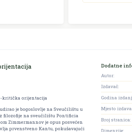
Dodatne inf
orijentacija
Autor:
Izdavač:
Godina izdanj
-kritička orijentacija
Mjesto izdava
udirao je bogoslovlje na Sveučilištu u
 filozofije na sveučilištu Pontificia
Broj stranica:
jelom Zimmermannov je opus posvećen
avlja prvenstveno Kantu, pokušavajući
Dimenzije: