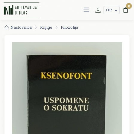
0
HR
Naslovnica
Knjige
Filozofija