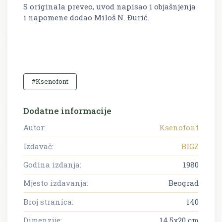
S originala preveo, uvod napisao i objašnjenja
i napomene dodao Miloš N. Đurić.
#Ksenofont
Dodatne informacije
Autor:
Ksenofont
Izdavač:
BIGZ
Godina izdanja:
1980
Mjesto izdavanja:
Beograd
Broj stranica:
140
Dimenzije:
14.5x20 cm