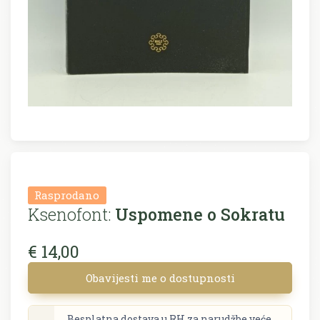
Rasprodano
Ksenofont:
Uspomene o Sokratu
€ 14,00
Obavijesti me o dostupnosti
Besplatna dostava u RH za narudžbe veće