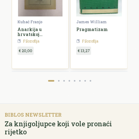
Kuhač Franjo
James William
C
Anarkija u
Pragmatizam
E
hrvatskoj
književnosti i
Filozofija
Filozofija
umjetnosti
€ 20,00
€ 13,27
€
BIBLOS NEWSLETTER
Za knjigoljupce koji vole pronaći
rijetko