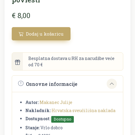
€ 8,00
Dodaj u košaricu
Besplatna dostava u RH za narudžbe veće
od 70 €
Osnovne informacije
Autor:
Makanec Julije
Nakladnik:
Hrvatska sveučilišna naklada
Dostupnost:
Dostupno
Stanje:
Vrlo dobro