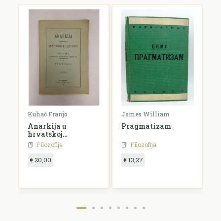
rien
Kuhač Franjo
James William
C
Anarkija u
Pragmatizam
E
hrvatskoj
književnosti i
Filozofija
Filozofija
umjetnosti
€ 20,00
€ 13,27
€