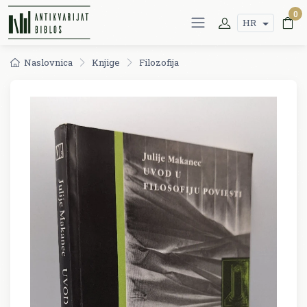
0
HR
Naslovnica
Knjige
Filozofija