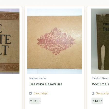
Nepoznato
Paulić Drag
Dravska Banovina
Vodič na 
Geografija
Geografij
€ 19,91
€ 13,27