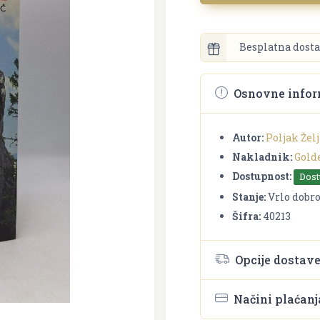
Besplatna dosta
Osnovne infor
Autor:
Poljak Žel
Nakladnik:
Gold
Dostupnost:
Dos
Stanje:
Vrlo dobr
Šifra:
40213
Opcije dostav
Načini plaćanj