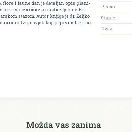
ime, flore i faune dan je de­ta­ljan opis pla­ni­
Pismo:
 ot­kri­va iz­nim­ne pri­rod­ne lje­po­te Hr­
nar­skom sta­zom. Autor knji­ge je dr. Želj­ko
Stanje:
 pla­ni­nar­stvu, čo­vjek koji je prvi is­tak­nuo
Uvez:
Možda vas zanima