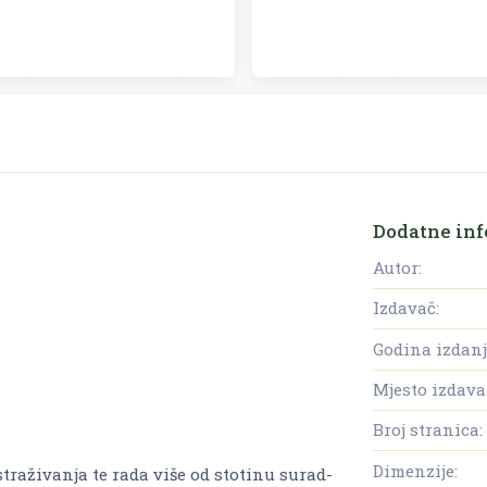
Dodatne inf
Autor:
Izdavač:
Godina izdanj
Mjesto izdava
Broj stranica:
Dimenzije:
tra­ži­va­nja te rada više od sto­ti­nu su­rad­