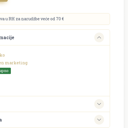
va u RH za narudžbe veće od 70 €
macije
jko
en marketing
tupno
o
e
a