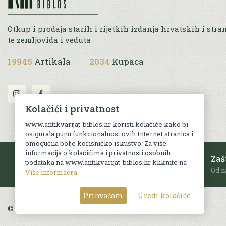
Otkup i prodaja starih i rijetkih izdanja hrvatskih i stra
te zemljovida i veduta
19945
Artikala
2034
Kupaca
Kolačići i privatnost
www.antikvarijat-biblos.hr koristi kolačiće kako bi
osigurala punu funkcionalnost ovih Internet stranica i
omogućila bolje korisničko iskustvo. Za više
informacija o kolačićima i privatnosti osobnih
Besplatna dostava
Zaš
podataka na www.antikvarijat-biblos.hr kliknite na
Za sve narudžbe u RH iznad 70 EUR.
Od n
Više informacija
Prihvaćam
Uredi kolačiće
© Sva prava pridržana. Web by
AG media