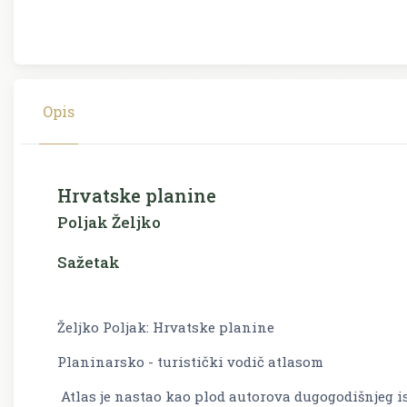
Opis
Hrvatske planine
Poljak Željko
Sažetak
Željko Poljak: Hrvatske planine
Planinarsko - turistički vodič atlasom
Atlas je na­stao kao plod au­to­ro­va du­go­go­di­šnjeg is­