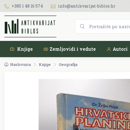
+385 1 48 16 574
info@antikvarijat-biblos.hr
Knjige
Zemljovidi i vedute
Autori
Naslovnica
Knjige
Geografija