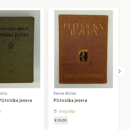
utin
Šenoa Milan
B
Plitvička jezera
Plitvička jezera
S
a
Geografija
€ 19,00