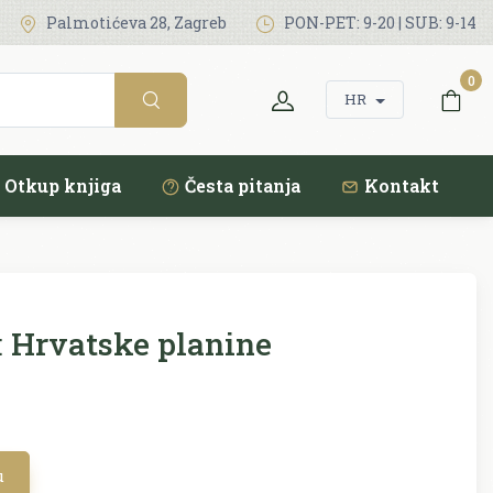
Palmotićeva 28, Zagreb
PON-PET: 9-20 | SUB: 9-14
0
HR
Otkup knjiga
Česta pitanja
Kontakt
:
Hrvatske planine
u