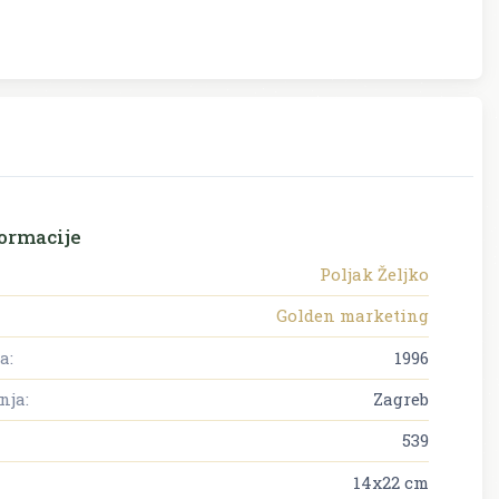
ormacije
Poljak Željko
Golden marketing
a:
1996
nja:
Zagreb
539
14x22 cm