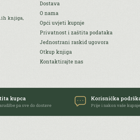
Dostava
O nama
nih knjiga,
Opći uvjeti kupnje
Privatnost i zaštita podataka
Jednostrani raskid ugovora
Otkup knjiga
Kontaktirajte nas
tita kupca
Korisnička podršk
arudžbe pa sve do dostave
Prije i nakon vaše kupnj