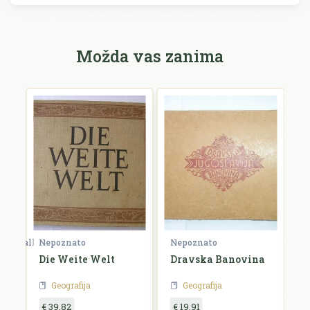
Možda vas zanima
Nepoznato
Cassas Louis-Francois | Lavallée Joseph
Nepoznato
P
Die Weite Welt
Dravska Banovina
V
j
Geografija
Geografija
€ 39,82
€ 19,91
€