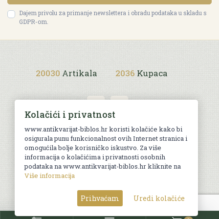
Dajem privolu za primanje newslettera i obradu podataka u skladu s
GDPR-om.
20030
Artikala
2036
Kupaca
Kolačići i privatnost
www.antikvarijat-biblos.hr koristi kolačiće kako bi
osigurala punu funkcionalnost ovih Internet stranica i
Uvjeti kupnje
omogućila bolje korisničko iskustvo. Za više
informacija o kolačićima i privatnosti osobnih
podataka na www.antikvarijat-biblos.hr kliknite na
Više informacija
© Sva prava pridržana. Web by
AG media
Prihvaćam
Uredi kolačiće