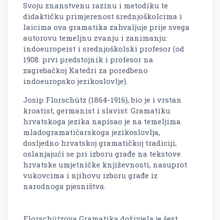
Svoju znanstvenu razinu i metodiku te
didaktičku primjerenost srednjoškolcima i
laicima ova gramatika zahvaljuje prije svega
autorovu temeljnu zvanju i zanimanju:
indoeuropeist i srednjoškolski profesor (od
1908. prvi predstojnik i profesor na
zagrebačkoj Katedri za poredbeno
indoeuropsko jezikoslovlje).
Josip Florschütz (1864-1916), bio je i vrstan
kroatist, germanist i slavist: Gramatiku
hrvatskoga jezika napisao je na temeljima
mladogramatičarskoga jezikoslovlja,
dosljedno hrvatskoj gramatičkoj tradiciji,
oslanjajući se pri izboru građe na tekstove
hrvatske umjetničke književnosti, nasuprot
vukovcima i njihovu izboru građe iz
narodnoga pjesništva.
Florschützova Gramatika doživjela je šest