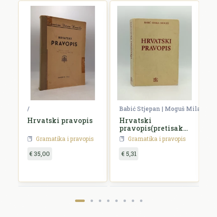
/
Babić Stjepan | Moguš Milan
Pr
Hrvatski pravopis
Hrvatski
G
pravopis(pretisak
h
iz 1971)
s
Gramatika i pravopis
Gramatika i pravopis
€ 35,00
€ 5,31
€