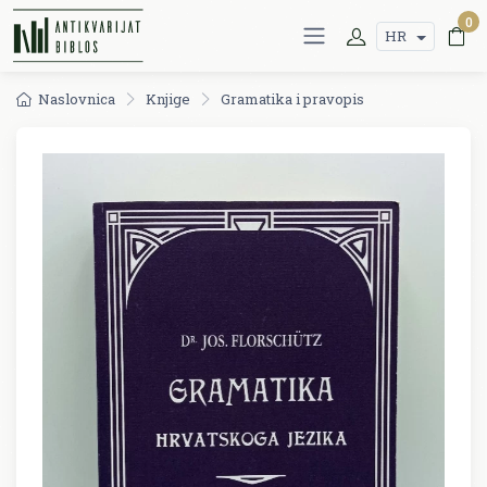
0
HR
Naslovnica
Knjige
Gramatika i pravopis