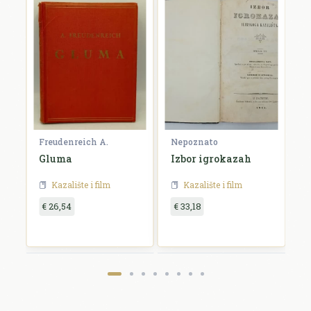
Freudenreich A.
Nepoznato
B
Gluma
Izbor igrokazah
P
h
k
Kazalište i film
Kazalište i film
€ 26,54
€ 33,18
€