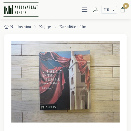
0
HR
Naslovnica
Knjige
Kazalište i film