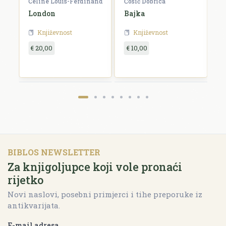
Celine Louis-Ferdinand
Ćosić Dobrica
K
a
London
Bajka
E
Književnost
Književnost
€ 20,00
€ 10,00
€
BIBLOS NEWSLETTER
Za knjigoljupce koji vole pronaći
rijetko
Novi naslovi, posebni primjerci i tihe preporuke iz
antikvarijata.
E-mail adresa