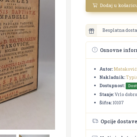
Dodaj u košaric
Besplatna dosta
Osnovne infor
Autor:
Mataković
Nakladnik:
Typi
Dostupnost:
Dos
Stanje:
Vrlo dobr
Šifra:
10107
Opcije dostav