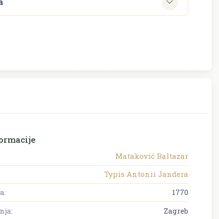
a
ormacije
Mataković Baltazar
Typis Antonii Jandera
a:
1770
nja:
Zagreb