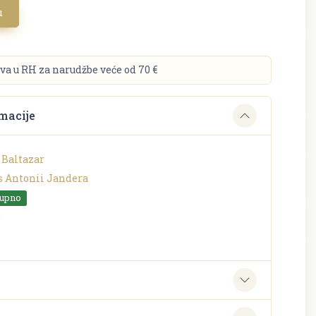
u
va u RH za narudžbe veće od 70 €
macije
 Baltazar
s Antonii Jandera
tupno
o
e