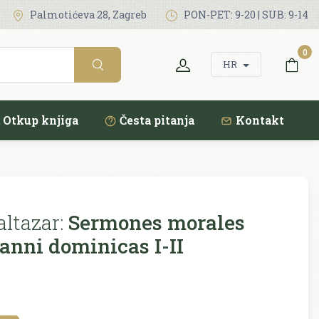
Palmotićeva 28, Zagreb
PON-PET: 9-20 | SUB: 9-14
0
HR
Otkup knjiga
Česta pitanja
Kontakt
ltazar:
Sermones morales
 anni dominicas I-II