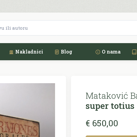
Nakladnici
Blog
O nama
Mataković Ba
super totius
€ 650,00