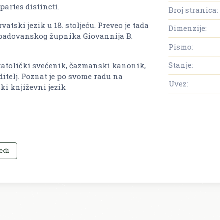
partes distincti.
Broj stranica:
tski jezik u 18. stoljeću. Preveo je tada
Dimenzije:
 padovanskog župnika Giovannija B.
Pismo:
Stanje:
i katolički svećenik, čazmanski kanonik,
ditelj. Poznat je po svome radu na
Uvez:
ki književni jezik
edi