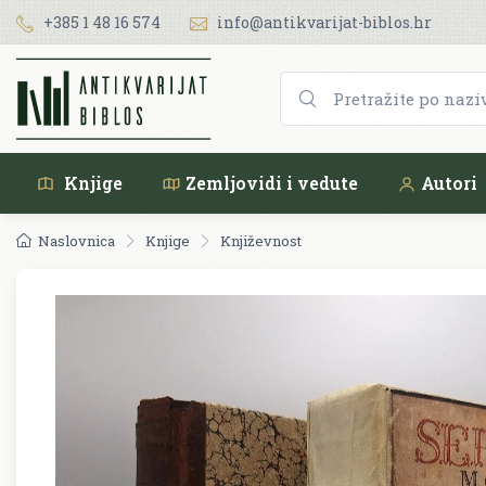
+385 1 48 16 574
info@antikvarijat-biblos.hr
Knjige
Zemljovidi i vedute
Autori
Naslovnica
Knjige
Književnost