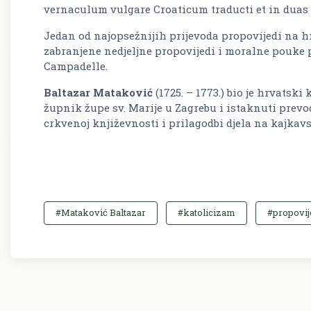
vernaculum vulgare Croaticum traducti et in duas 
Jedan od najopsežnijih prijevoda propovijedi na hrva
zabranjene nedjeljne propovijedi i moralne pouke
Campadelle.
Baltazar Mataković
(1725. – 1773.) bio je hrvatsk
župnik župe sv. Marije u Zagrebu i istaknuti prevo
crkvenoj književnosti i prilagodbi djela na kajkavs
#Mataković Baltazar
#katolicizam
#propovij