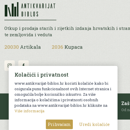
Otkup i prodaja starih i rijetkih izdanja hrvatskih i stra
te zemljovida i veduta
20030
Artikala
2036
Kupaca
Kolačići i privatnost
www.antikvarijat-biblos.hr koristi kolačiće kako bi
osigurala punu funkcionalnost ovih Internet stranica i
omogućila bolje korisničko iskustvo. Za više
informacija o kolačićima i privatnosti osobnih
Besplatna dostava
Zaš
podataka na www.antikvarijat-biblos.hr kliknite na
Za sve narudžbe u RH iznad 70 EUR.
Od n
Više informacija
Prihvaćam
Uredi kolačiće