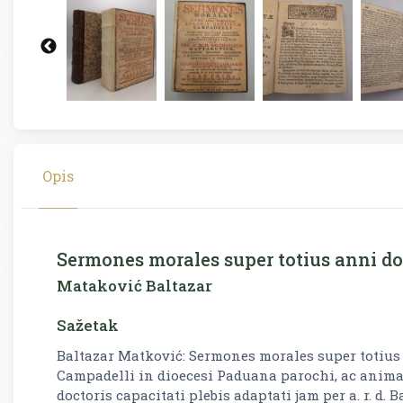
Opis
Sermones morales super totius anni do
Mataković Baltazar
Sažetak
Baltazar Matković: Sermones morales super totius
Campadelli in dioecesi Paduana parochi, ac anima
doctoris capacitati plebis adaptati jam per a. r. d. 