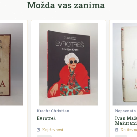
Možda vas zanima
Kracht Christian
Nepoznato
Evrotreš
Ivan Mažu
Mažurani
Književnost
Književn