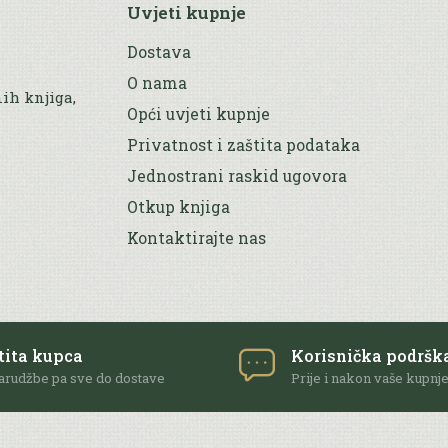
Uvjeti kupnje
Dostava
O nama
nih knjiga,
Opći uvjeti kupnje
Privatnost i zaštita podataka
Jednostrani raskid ugovora
Otkup knjiga
Kontaktirajte nas
tita kupca
Korisnička podršk
arudžbe pa sve do dostave
Prije i nakon vaše kupnj