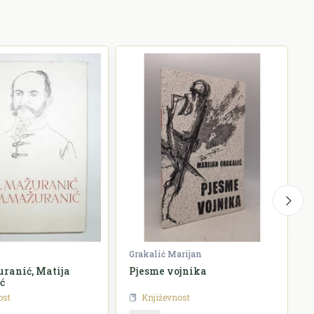
Grakalić Marijan
G
ranić, Matija
Pjesme vojnika
ć
ost
Književnost