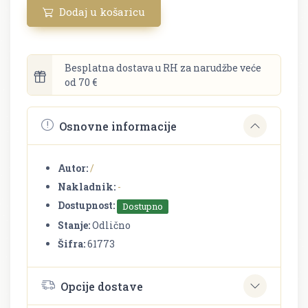
Dodaj u košaricu
Besplatna dostava u RH za narudžbe veće
od 70 €
Osnovne informacije
Autor:
/
Nakladnik:
-
Dostupnost:
Dostupno
Stanje:
Odlično
Šifra:
61773
Opcije dostave