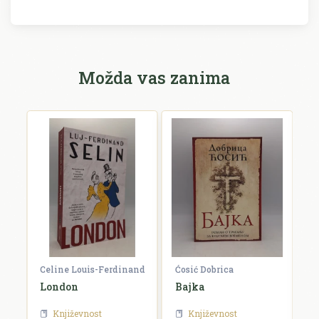
Možda vas zanima
Celine Louis-Ferdinand
Ćosić Dobrica
W
London
Bajka
O
Književnost
Književnost