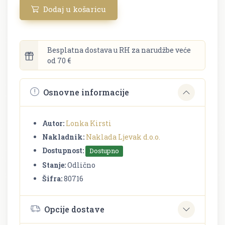
Dodaj u košaricu
Besplatna dostava u RH za narudžbe veće
od 70 €
Osnovne informacije
Autor:
Lonka Kirsti
Nakladnik:
Naklada Ljevak d.o.o.
Dostupnost:
Dostupno
Stanje:
Odlično
Šifra:
80716
Opcije dostave