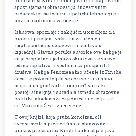
profesorica Kirsti Lonka govori i o najnovijim
spoznajama u obrazovanju, inovativnim
pedagoškim metodama, upotrebi tehnologije i
novim okolinama za učenje.
Iskustva, spoznaje i zaključci utemeljeni na
praksi i primjeni važni su za učenje i
implementaciju obrazovnih sustava u
izgradnji. Glavna poruka autorice ove knjige je
da je besplatno i jednako obrazovanje za sve
jedina isplativa investicija za prosperitet
društva. Knjiga Fenomenalno učenje iz Finske
dobar je pokazatelj da se obrazovni sustavi
mogu nadograđivati i unaprjeđivati ako
postoji sinergija i suradnja između obrazovne
politike, akademske zajednice i učitelja. - dr.
sc. Marijana Češi, iz recenzije
U ovoj knjizi, koja pruža koncizan, ali
sveobuhvatan pregled finske obrazovne
prakse, profesorica Kirsti Lonka objašnjava