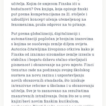
učitelja. Kojim će smjerom Finska ići u
budućnosti? Ova knjiga, koja opisuje finski
put prema kompetencijama za 21. stoljeće i
uzbudljivi koncept učenja utemeljenog na
fenomenima, pruža odgovor na to pitanje.
Put prema globalizaciji, digitalizaciji i
automatizaciji popločan je brojnim izazovima
s kojima se suočavaju zemlje diljem svijeta.
Autorica čitateljima živopisno otkriva kako je
Finska od iznimno siromašne zemlje izrasla u
stabilnu i bogatu državu stalno stavljajući
pismenost i obrazovanje na prvo mjesto. Finci
trenutno rade na podizanju svojeg školskog
sustava na novu razinu i uspostavljanju
novih obrazovnih standarda, što iziskuje
intenzivne reforme u školama i u obrazovanju
učitelja. Sve je to zasnovano na rezultatima
znanstvenih istraživanja. Osim što se u ovoj
knjizi bavi novim finskim kurikulom,