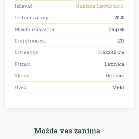
Izdavač:
Naklada Ljevak d.o.o.
Godina izdanja:
2020
Mjesto izdavanja:
Zagreb
Broj stranica:
231
Dimenzije:
16.5x23.5 cm
Pismo:
Latinica
Stanje:
Odlično
Uvez:
Meki
Možda vas zanima