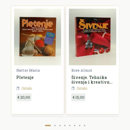
irjana
Natter Maria
Bree Almut
/
Pletenje
Šivenje. Tehnika
S
šivenja i kreativno
V
krojenje s opširnim
s
Ostalo
Ostalo
tumačenjima riječju
d
i slikom
€ 20,00
€ 15,00
€