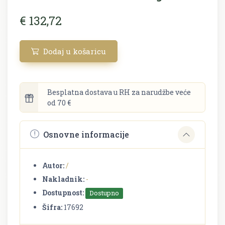
€ 132,72
Dodaj u košaricu
Besplatna dostava u RH za narudžbe veće
od 70 €
Osnovne informacije
Autor:
/
Nakladnik:
-
Dostupnost:
Dostupno
Šifra:
17692