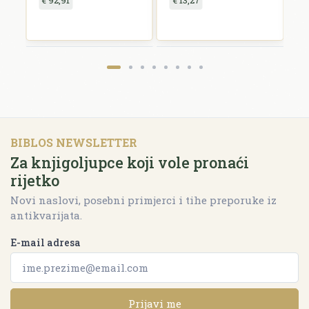
€ 92,91
€ 13,27
€
BIBLOS NEWSLETTER
Za knjigoljupce koji vole pronaći
rijetko
Novi naslovi, posebni primjerci i tihe preporuke iz
antikvarijata.
E-mail adresa
Prijavi me