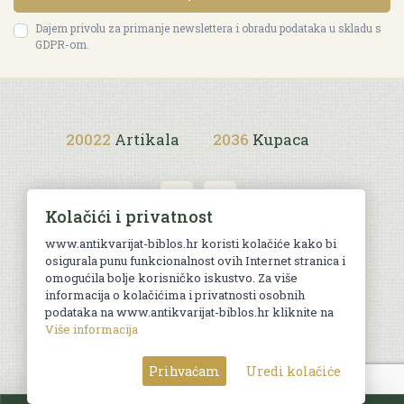
Dajem privolu za primanje newslettera i obradu podataka u skladu s
GDPR-om.
20022
Artikala
2036
Kupaca
Kolačići i privatnost
www.antikvarijat-biblos.hr koristi kolačiće kako bi
osigurala punu funkcionalnost ovih Internet stranica i
Uvjeti kupnje
omogućila bolje korisničko iskustvo. Za više
informacija o kolačićima i privatnosti osobnih
podataka na www.antikvarijat-biblos.hr kliknite na
Više informacija
© Sva prava pridržana. Web by
AG media
Prihvaćam
Uredi kolačiće