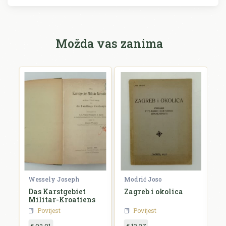
Možda vas zanima
Wessely Joseph
Modrić Joso
R
e
Das Karstgebiet
Zagreb i okolica
H
Militar-Kroatiens
H
Povijest
Povijest