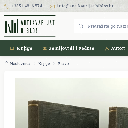
+385 1 48 16 574
info@antikvarijat-biblos.hr
Knjige
Zemljovidi i vedute
Autori
Naslovnica
Knjige
Pravo