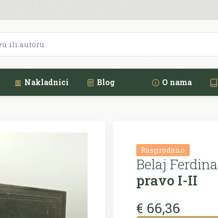
Nakladnici
Blog
O nama
Rasprodano
Belaj Ferdin
pravo I-II
€ 66,36