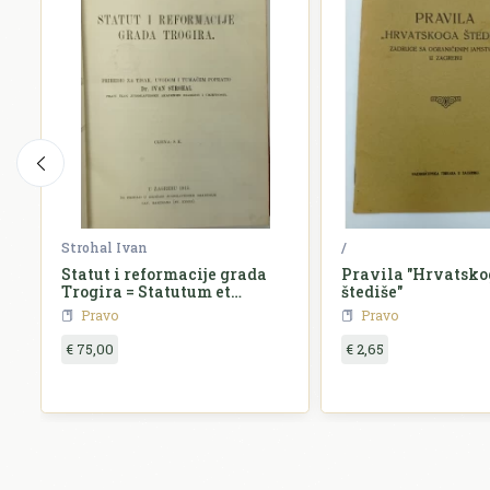
Strohal Ivan
/
Statut i reformacije grada
Pravila "Hrvatsko
Trogira = Statutum et
štediše"
reformationes civitatis
Pravo
Pravo
Tragurii
€ 75,00
€ 2,65