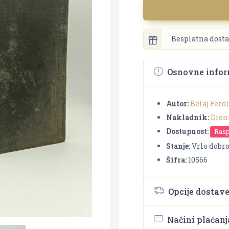
Besplatna dosta
Osnovne infor
Autor:
Belaj Fer
Nakladnik:
Dion
Dostupnost:
Ras
Stanje:
Vrlo dobr
Šifra:
10566
Opcije dostav
Načini plaćanj