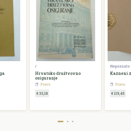
/
Nepoznato
ga
Hrvatsko družtvovno
Kazneni 
osiguranje
Pravo
Pravo
€ 33,18
€ 119,45