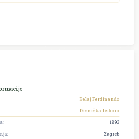
ormacije
Belaj Ferdinando
Dionička tiskara
a:
1893
nja:
Zagreb