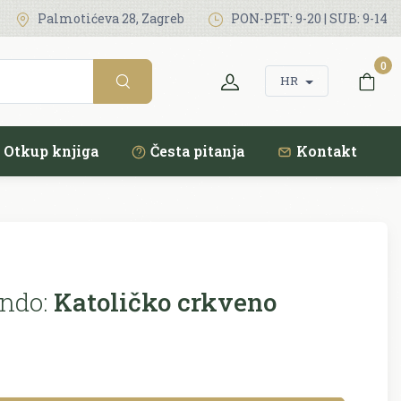
Palmotićeva 28, Zagreb
PON-PET: 9-20 | SUB: 9-14
0
HR
Otkup knjiga
Česta pitanja
Kontakt
ando:
Katoličko crkveno