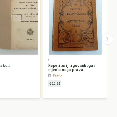
/
N
zakon
Repetitorij trgovačkoga i
mjenbenoga prava
Pravo
€ 26,54