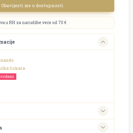
Obavijesti me o dostupnosti
va u RH za narudžbe veće od 70 €
macije
dinando
ička tiskara
prodano
o
e
a