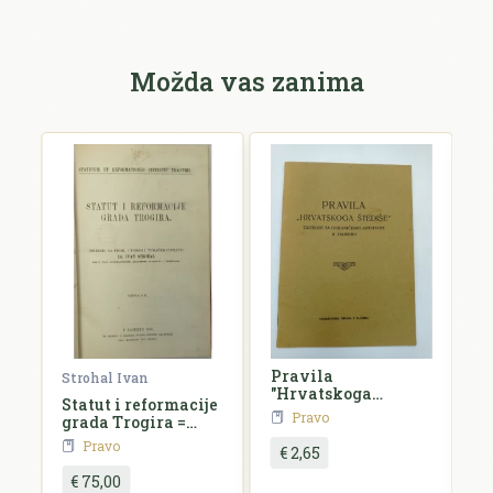
Možda vas zanima
Pravila
H
Strohal Ivan
"Hrvatskoga
d
Statut i reformacije
štediše"
o
Pravo
grada Trogira =
Statutum et
Pravo
€ 2,65
reformationes
civitatis Tragurii
€ 75,00