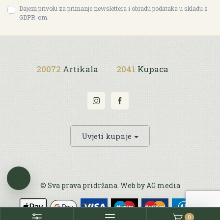
Dajem privolu za primanje newslettera i obradu podataka u skladu s
GDPR-om.
20072
Artikala
2041
Kupaca
Uvjeti kupnje
© Sva prava pridržana. Web by
AG media
0