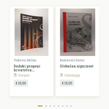
E-mail se ne prikazuje javno.
Ocjena *
Komentar *
Vuković Milan
Božinović Davor
Ju
Sudski progoni
Globalna sigurnost
H
hrvatstva:
1
dokumenti
Povijest
Politologija
vremena
€ 10,00
€ 15,00
Pošalji recenziju