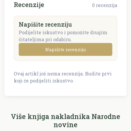
Recenzije
0 recenzija
Napišite recenziju
Podijelite iskustvo i pomozite drugim
čitateljima pri odabiru.
Napišite recenziju
Ovaj artikl još nema recenzija. Budite prvi
Napišite recenziju
koji će podijeliti iskustvo.
Recenzija će biti objavljena nakon provjere.
Ime i prezime *
Više knjiga nakladnika Narodne
novine
E-mail *