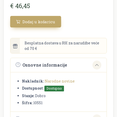
€ 46,45
Dodaj u košaricu
Besplatna dostava u RH za narudžbe veće
od 70 €
Osnovne informacije
Nakladnik:
Narodne novine
Dostupnost:
Dostupno
Stanje:
Dobro
Šifra:
10551