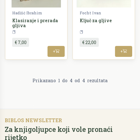
Hadžić Ibrahim
Focht Ivan
Klasiranje i prerada
Ključ za gljive
gljiva
Priroda
Gljive
Priroda
Gljive
€ 7,00
€ 22,00
+
+
Prikazano
1
do
4
od
4
rezultata
BIBLOS NEWSLETTER
Za knjigoljupce koji vole pronaći
rijetko