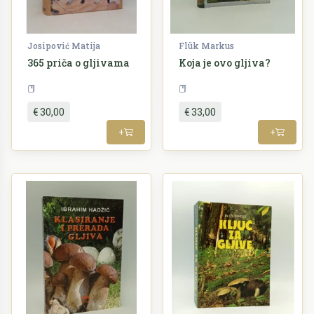
Josipović Matija
Flük Markus
365 priča o gljivama
Koja je ovo gljiva?
Priroda
Gljive
Priroda
Gljive
€ 30,00
€ 33,00
+
+