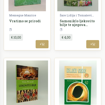
Messegue Maurice
Šare Lidija i Tomašević Melita
Vratimo se prirodi
Samoniklo ljekovito
bilje te njegova
primjena
Priroda
Ljekovito bilje
Prirod
€ 10,00
€ 4,00
+
+