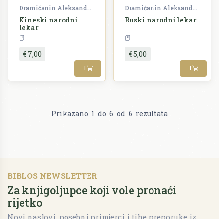
Dramićanin Aleksandar
Dramićanin Aleksandar
Kineski narodni
Ruski narodni lekar
lekar
Priroda
Ljekovito bilje
Prirod
€ 7,00
€ 5,00
+
+
Prikazano
1
do
6
od
6
rezultata
BIBLOS NEWSLETTER
Za knjigoljupce koji vole pronaći
rijetko
Novi naslovi, posebni primjerci i tihe preporuke iz