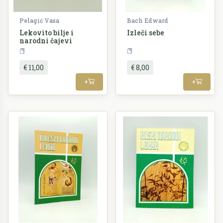
Pelagić Vasa
Bach Edward
Lekovito bilje i
Izleči sebe
narodni čajevi
Priroda
Ljekovito bilje
Prirod
€ 11,00
€ 8,00
+
+