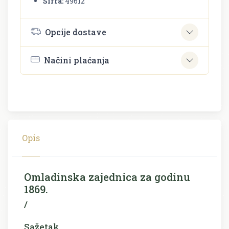
Šifra:
49612
Opcije dostave
Načini plaćanja
Opis
Omladinska zajednica za godinu
1869.
/
Sažetak