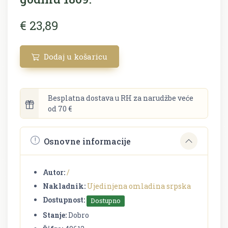
€ 23,89
Dodaj u košaricu
Besplatna dostava u RH za narudžbe veće
od 70 €
Osnovne informacije
Autor:
/
Nakladnik:
Ujedinjena omladina srpska
Dostupnost:
Dostupno
Stanje:
Dobro