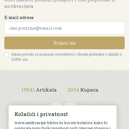
antikvarijata.
E-mail adresa
Prijavi me
Dajem privolu za primanje newslettera i obradu podataka u skladu s
GDPR-om.
19941
Artikala
2034
Kupaca
Kolačići i privatnost
www.antikvarijat-biblos.hr koristi kolačiće kako bi
osigurala punu funkcionalnost ovih Internet stranica i