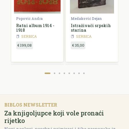
Popović Andra
Medaković Dejan
D
Ratni album 1914 -
Istraživači srpskih
S
1918
starina
s
1
SERBICA
SERBICA
€ 199,08
€ 35,00
€
BIBLOS NEWSLETTER
Za knjigoljupce koji vole pronaći
rijetko
Novi naslovi, posebni primjerci i tihe preporuke iz