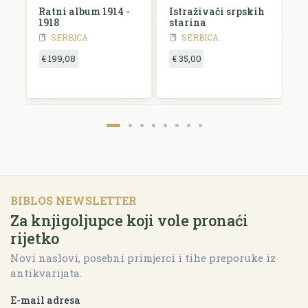
Ratni album 1914 -
Istraživači srpskih
S
1918
starina
s
1
SERBICA
SERBICA
€ 199,08
€ 35,00
€
BIBLOS NEWSLETTER
Za knjigoljupce koji vole pronaći
rijetko
Novi naslovi, posebni primjerci i tihe preporuke iz
antikvarijata.
E-mail adresa