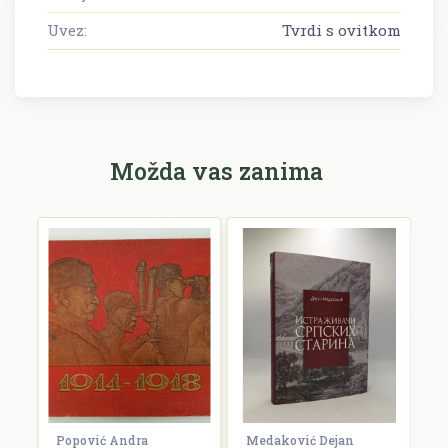
Uvez:
Tvrdi s ovitkom
Možda vas zanima
Popović Andra
Medaković Dejan
D