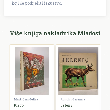
Napišite recenziju
koji će podijeliti iskustvo.
Recenzija će biti objavljena nakon provjere.
Ime i prezime *
Više knjiga nakladnika Mladost
E-mail *
E-mail se ne prikazuje javno.
Ocjena *
Komentar *
Martić Anđelka
Ronchi Geremia
B
u:
Pirgo
Jeleni
G