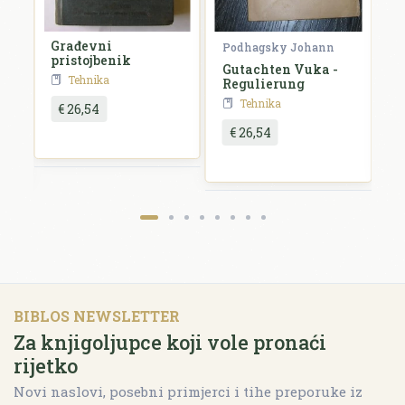
Građevni
Podhagsky Johann
S
pristojbenik
Gutachten Vuka -
S
Tehnika
Regulierung
t
H
Tehnika
€ 26,54
1
€ 26,54
BIBLOS NEWSLETTER
Za knjigoljupce koji vole pronaći
rijetko
Novi naslovi, posebni primjerci i tihe preporuke iz