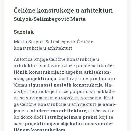
Čelične konstrukcije u arhitekturi
Sulyok-Selimbegović Marta
Sažetak
Marta Sulyok-Selimbegović: Čelične
konstrukcije u arhitekturi
Au­to­ri­ca knjige
Čelične konstrukcije u
arhitekturi
su­stav­no iz­la­že pro­ble­ma­ti­ku
če­
lič­nih kon­s­truk­ci­ja
iz as­pek­ta
arhi­tek­ton­
skog pro­jek­ti­ra­nja
. Uoč­ljiv je nov pri­stup pro­
ble­mu
si­gur­no­sti no­si­vih kon­s­truk­ci­ja
. Na­
ziv­lje i teh­ni­čke jedi­ni­ce pot­pu­no su us­kla­đe­
ni sa su­vre­me­nim eu­rop­skim nor­ma­ma. Knji­
ga
Čelične konstrukcije u arhitekturi
je nami­
je­nje­na
stu­den­ti­ma ar­hi­tek­tu­re
, ali će sva­ka­
ko dobro doći i
struč­nja­ci­ma u prak­si
koji se
bave
pro­jek­ti­ra­njem ob­je­ka­ta s no­si­vom če­
lič­nom kon­s­truk­ci­jom
.