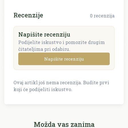
Recenzije
0 recenzija
Napišite recenziju
Podijelite iskustvo i pomozite drugim
čitateljima pri odabiru.
Napišite recenziju
Ovaj artikl još nema recenzija. Budite prvi
Napišite recenziju
koji će podijeliti iskustvo.
Recenzija će biti objavljena nakon provjere.
Ime i prezime *
Možda vas zanima