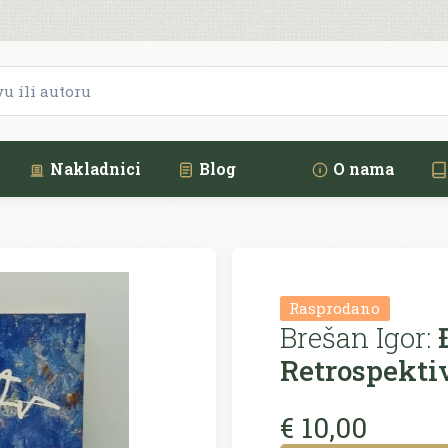
Nakladnici
Blog
O nama
Rasprodano
Brešan Igor:
Đ
Retrospekti
€ 10,00