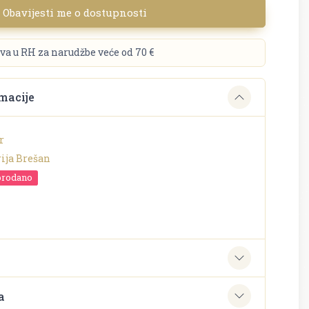
Obavijesti me o dostupnosti
va u RH za narudžbe veće od 70 €
macije
r
rija Brešan
prodano
e
a