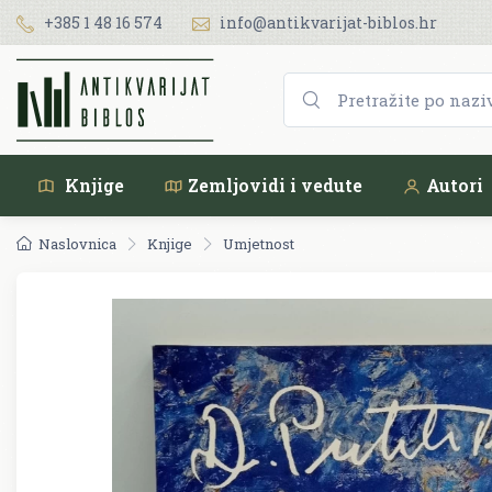
+385 1 48 16 574
info@antikvarijat-biblos.hr
Knjige
Zemljovidi i vedute
Autori
Naslovnica
Knjige
Umjetnost