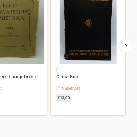
/
M
tskih umjetnika I
Gema Boic
t
Umjetnost
€ 13,00