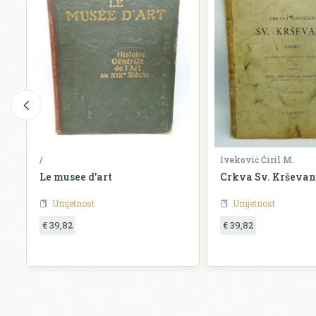
/
Iveković Ćiril M.
Le musee d'art
Crkva Sv. Krševa
Umjetnost
Umjetnost
€ 39,82
€ 39,82