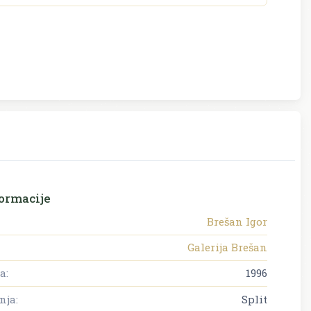
ormacije
Brešan Igor
Galerija Brešan
a:
1996
nja:
Split