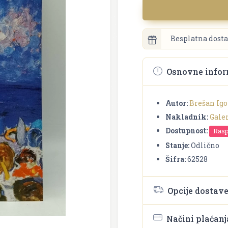
Besplatna dosta
Osnovne infor
Autor:
Brešan Igo
Nakladnik:
Gale
Dostupnost:
Ras
Stanje:
Odlično
Šifra:
62528
Opcije dostav
Načini plaćanj