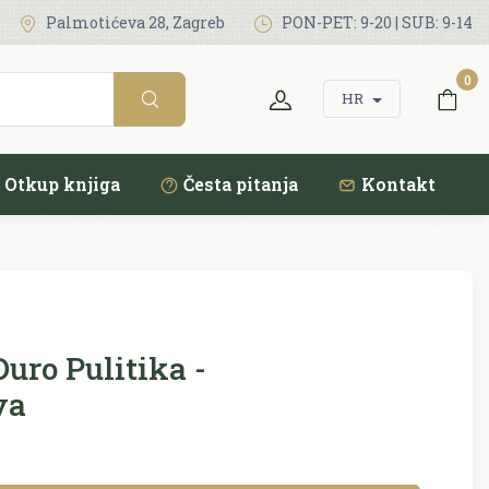
Palmotićeva 28, Zagreb
PON-PET: 9-20 | SUB: 9-14
0
HR
Otkup knjiga
Česta pitanja
Kontakt
uro Pulitika -
va