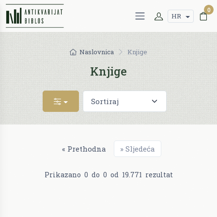
0
HR
Naslovnica
Knjige
Knjige
«
Prethodna
»
Sljedeća
Prikazano
0
do
0
od
19.771
rezultat