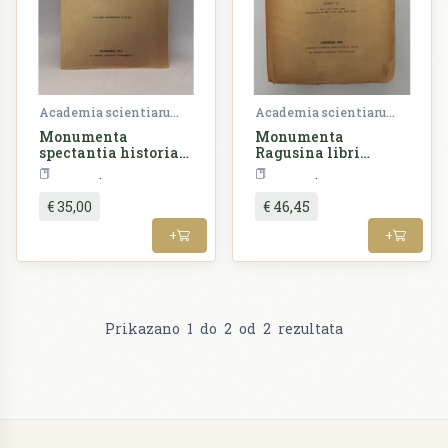
Academia scientiarum et artium slavorum meridionalium
Academia scientiarum et artium slavorum meridionalium
Monumenta
Monumenta
spectantia historiam
Ragusina libri
slavorum
reformationum
Povijest
Povijest
meridionalium
€ 35,00
€ 46,45
+
+
Prikazano
1
do
2
od
2
rezultata