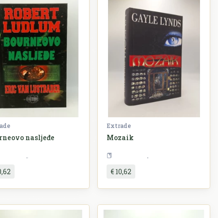
ade
Extrade
rneovo nasljeđe
Mozaik
Književnost
Književnost
0,62
€ 10,62