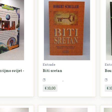
Extrade
Extr
rijmo svijet -
Biti sretan
Bou
Geografija
Psihologija
€ 10,00
€ 1