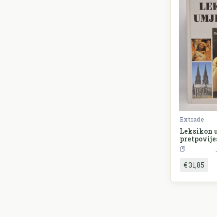
Extrade
Leksikon u
pretpovije
€ 31,85