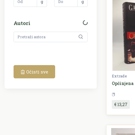
g
g
Autori
Očisti sve
Extrade
Opčinjena
€ 13,27