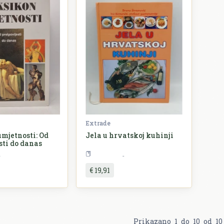
Extrade
mjetnosti: Od
Jela u hrvatskoj kuhinji
sti do danas
Umjetnost
Kuharstvo
€ 19,91
Prikazano
1
do
10
od
10