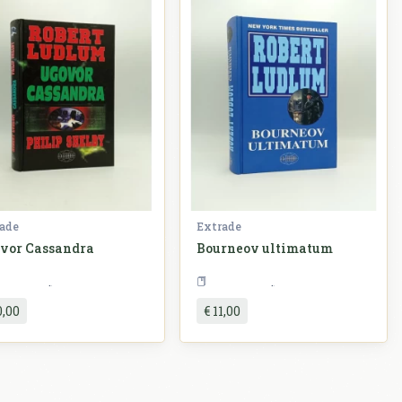
ade
Extrade
vor Cassandra
Bourneov ultimatum
a i srednji vijek
Književnost
Književnost
0,00
€ 11,00