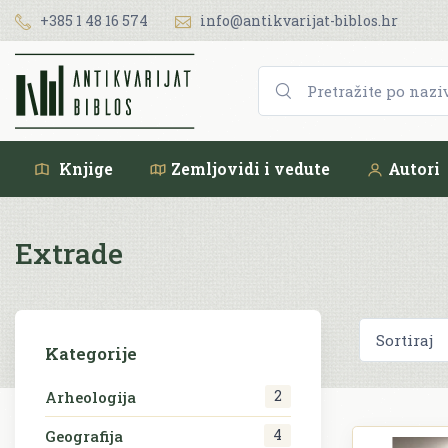
+385 1 48 16 574
info@antikvarijat-biblos.hr
Knjige
Zemljovidi i vedute
Autori
Extrade
Kategorije
2
Arheologija
4
Geografija