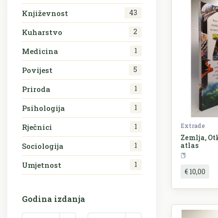
43
Književnost
2
Kuharstvo
1
Medicina
5
Povijest
1
Priroda
1
Psihologija
Extrade
1
Rječnici
Zemlja, Otk
atlas
1
Sociologija
1
Umjetnost
€ 10,00
Godina izdanja