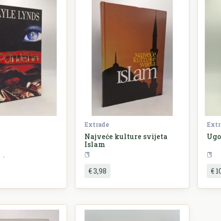
Extrade
Extr
Najveće kulture svijeta
Ugo
Islam
Književnost
Povijest
Antik
€ 3,98
€ 1