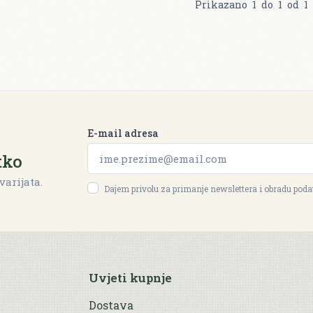
Prikazano
1
do
1
od
1
E-mail adresa
tko
varijata.
Dajem privolu za primanje newslettera i obradu pod
Uvjeti kupnje
Dostava