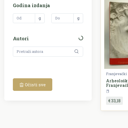
Godina izdanja
g
g
Autori
Arheološk
Očisti sve
Franjevač
Sinju
€ 33,18