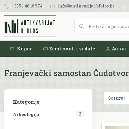
+385 1 48 16 574
info@antikvarijat-biblos.hr
Knjige
Zemljovidi i vedute
Autori
Franjevački samostan Čudotvor
Kategorije
2
Arheologija