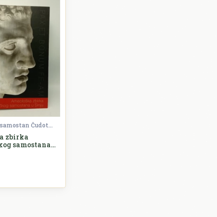
Franjevački samostan Čudotvorne Gospe Sinjske
a zbirka
kog samostana u
Arheologija