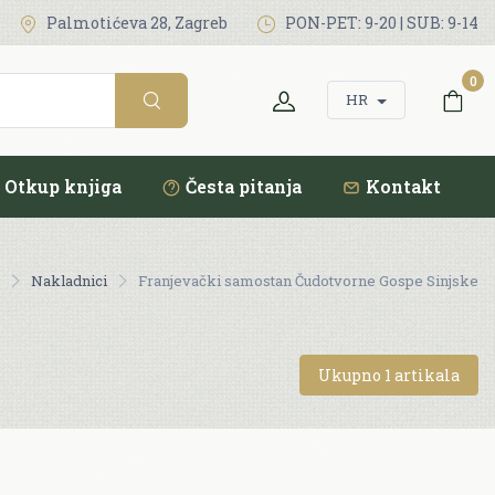
Palmotićeva 28, Zagreb
PON-PET: 9-20 | SUB: 9-14
0
HR
Otkup knjiga
Česta pitanja
Kontakt
Nakladnici
Franjevački samostan Čudotvorne Gospe Sinjske
Ukupno 1 artikala