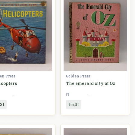
en Press
Golden Press
icopters
The emerald city of Oz
Slikovnice
Slikovnice
,31
€ 5,31