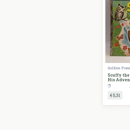
Golden Pres
Scuffy the
His Adven
River
€ 5,31