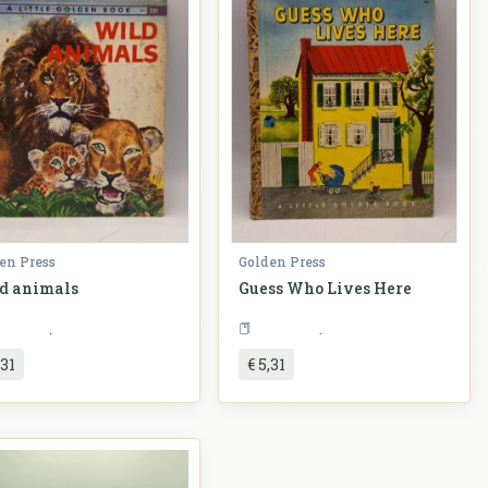
en Press
Golden Press
d animals
Guess Who Lives Here
Slikovnice
Slikovnice
,31
€ 5,31