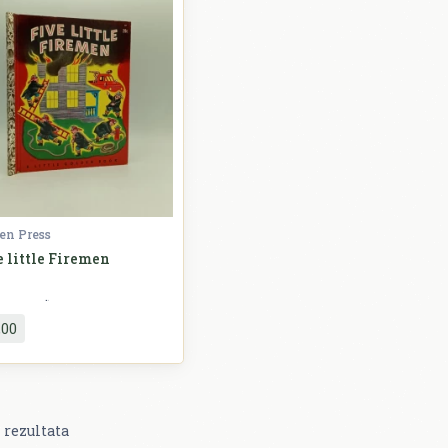
en Press
e little Firemen
Slikovnice
,00
rezultata