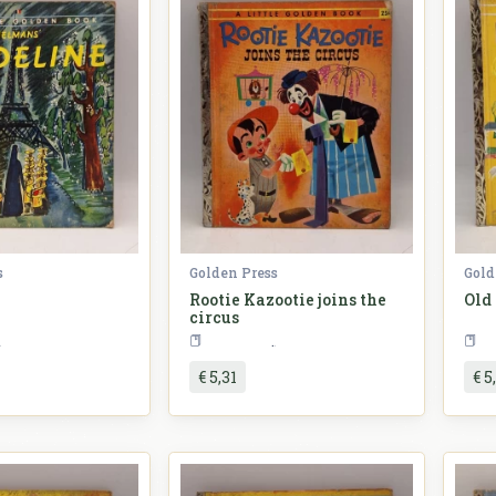
s
Golden Press
Gold
Rootie Kazootie joins the
Old
circus
Slikovnice
Slikovnice
€ 5,31
€ 5