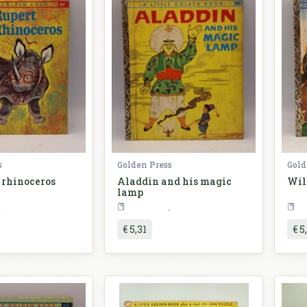
s
Golden Press
Gold
 rhinoceros
Aladdin and his magic
Wil
lamp
Slikovnice
Slikovnice
€ 5,31
€ 5