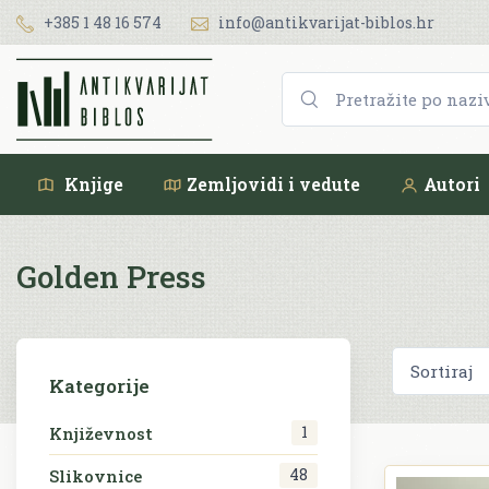
+385 1 48 16 574
info@antikvarijat-biblos.hr
Knjige
Zemljovidi i vedute
Autori
Golden Press
Kategorije
1
Književnost
48
Slikovnice