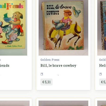
s
Golden Press
Gold
iends
Bill, le brave cowboy
Hel
Slikovnice
Slikovnice
€ 5,31
€ 5