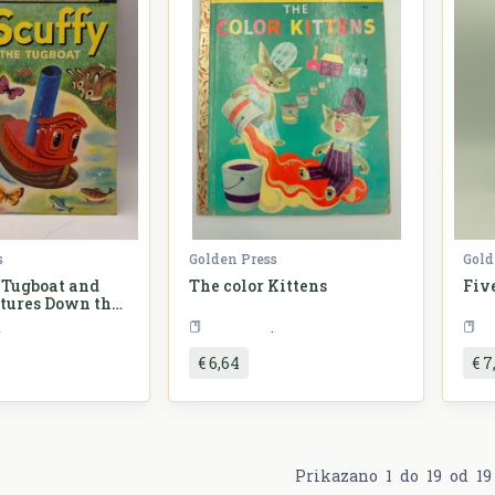
s
Golden Press
Gold
 Tugboat and
The color Kittens
Fiv
tures Down the
Slikovnice
Slikovnice
€ 6,64
€ 7
Prikazano
1
do
19
od
19