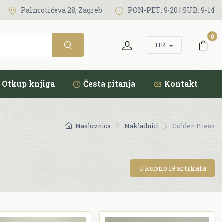
Palmotićeva 28, Zagreb
PON-PET: 9-20 | SUB: 9-14
0
HR
Otkup knjiga
Česta pitanja
Kontakt
Naslovnica
Nakladnici
Golden Press
Ukupno 19 artikala