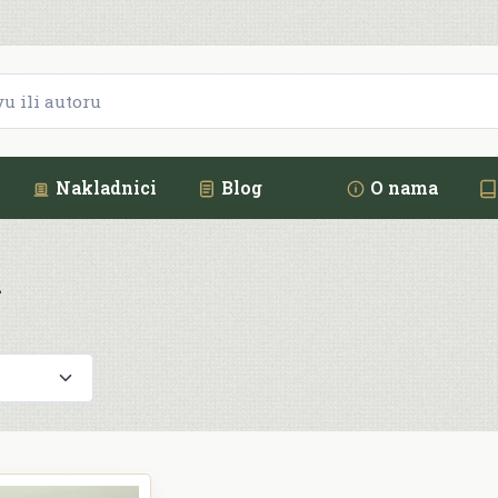
Nakladnici
Blog
O nama
a