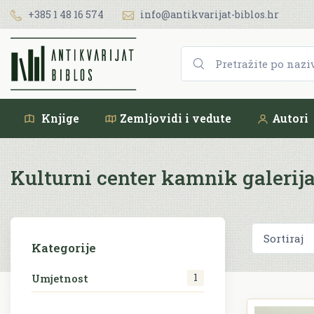
+385 1 48 16 574
info@antikvarijat-biblos.hr
Knjige
Zemljovidi i vedute
Autori
Kulturni center kamnik galerij
Kategorije
1
Umjetnost