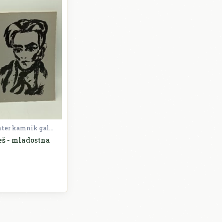
Kulturni center kamnik galerija
š - mladostna
Umjetnost