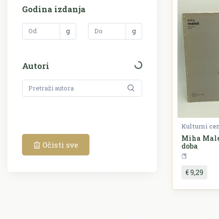
Godina izdanja
g
g
Autori
Miha Male
Očisti sve
doba
€ 9,29