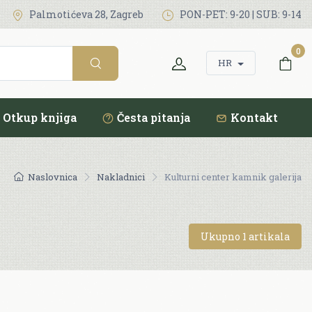
Palmotićeva 28, Zagreb
PON-PET: 9-20 | SUB: 9-14
0
HR
Otkup knjiga
Česta pitanja
Kontakt
Naslovnica
Nakladnici
Kulturni center kamnik galerija
Ukupno 1 artikala