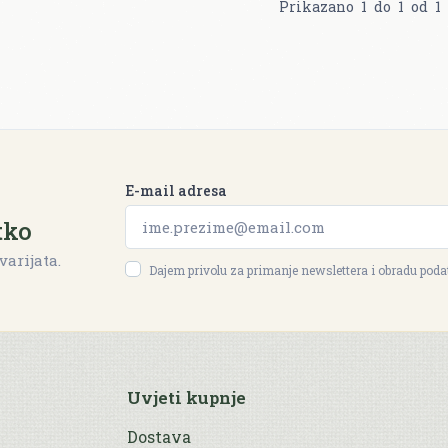
Prikazano
1
do
1
od
1
E-mail adresa
tko
varijata.
Dajem privolu za primanje newslettera i obradu pod
Uvjeti kupnje
Dostava