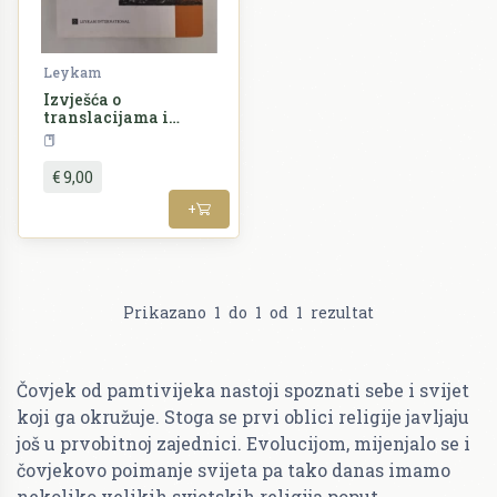
Leykam
Izvješća o
translacijama i
drugi izvori o kultu
Religija
relikvija
€ 9,00
+
Prikazano
1
do
1
od
1
rezultat
Čovjek od pamtivijeka nastoji spoznati sebe i svijet
koji ga okružuje. Stoga se prvi oblici religije javljaju
još u prvobitnoj zajednici. Evolucijom, mijenjalo se i
čovjekovo poimanje svijeta pa tako danas imamo
nekoliko velikih svjetskih religija poput