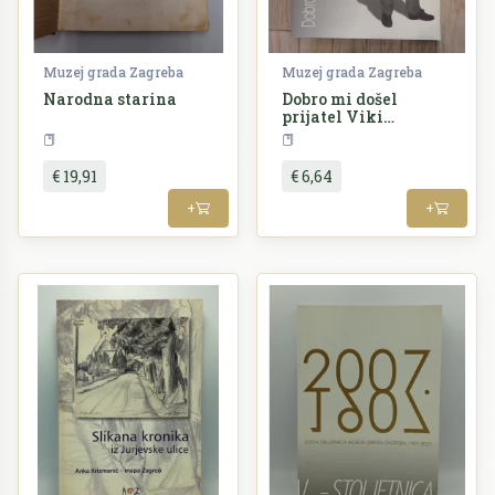
Muzej grada Zagreba
Muzej grada Zagreba
Narodna starina
Dobro mi došel
prijatel Viki
Glovacki
Periodika
Glazba
€ 19,91
€ 6,64
+
+