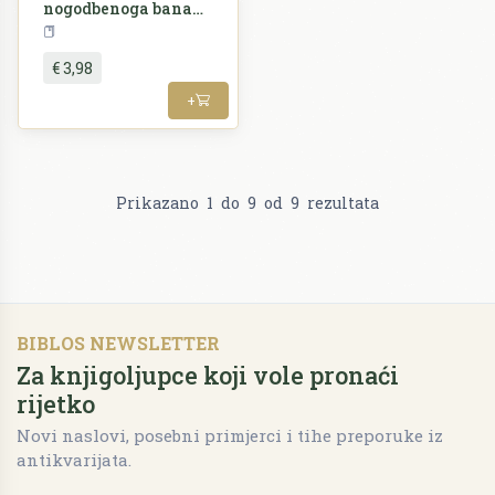
nogodbenoga bana
Barona Levina
Povijest
Raucha godine 1869.
€ 3,98
+
Prikazano
1
do
9
od
9
rezultata
BIBLOS NEWSLETTER
Za knjigoljupce koji vole pronaći
rijetko
Novi naslovi, posebni primjerci i tihe preporuke iz
antikvarijata.