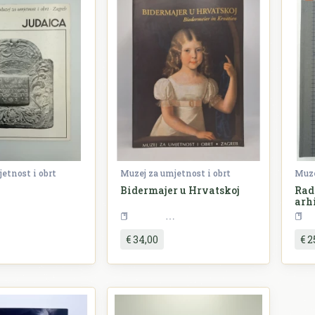
etnost i obrt
Muzej za umjetnost i obrt
Muze
Bidermajer u Hrvatskoj
Rad
arh
Umjetnost
Umjetnost
€ 34,00
€ 2