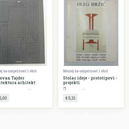
j za umjetnost i obrt
Muzej za umjetnost i obrt
ovan Tajder
Stolac ideje - prototipovi -
itektura arhitekt
projekti
Umjetnost
Arhitektura
Umjetnost
5,00
€ 5,31