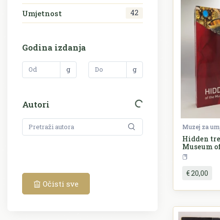
42
Umjetnost
Godina izdanja
g
g
Autori
Muzej za umj
Hidden tre
Museum of
€ 20,00
Očisti sve