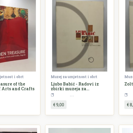
etnost i obrt
Muzej za umjetnost i obrt
Muze
asure of the
Ljubo Babić - Radovi iz
Zol
 Arts and Crafts
zbirki muzeja za
umjetnost i obrt
Umjetnost
Umjetnost
€ 9,00
€ 8