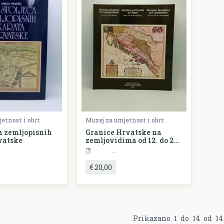
etnost i obrt
Muzej za umjetnost i obrt
ća zemljopisnih
Granice Hrvatske na
vatske
zemljovidima od 12. do 20.
stoljeća
ovijest
Povijest
€ 20,00
Prikazano
1
do
14
od
14