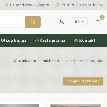
Palmotićeva 28, Zagreb
PON-PET: 9-20 | SUB: 9-14
0
HR
Otkup knjiga
Česta pitanja
Kontakt
Naslovnica
Nakladnici
Muzej za umjetnost i obrt
Ukupno 14 artikala