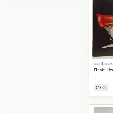
Muzej za umj
Finski diz
€ 13,00