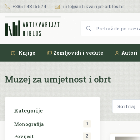
+385 1 48 16 574
info@antikvarijat-biblos.hr
Knjige
Zemljovidi i vedute
Autori
Muzej za umjetnost i obrt
Kategorije
1
Monografija
2
Povijest