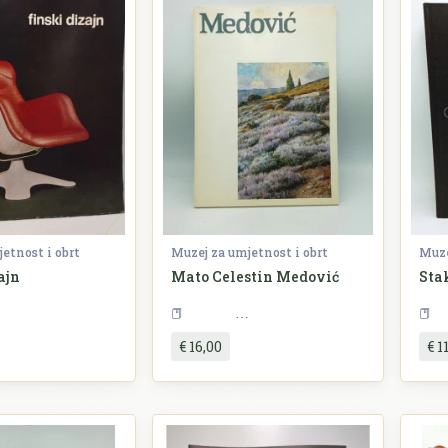
etnost i obrt
Muzej za umjetnost i obrt
Muze
ajn
Mato Celestin Medović
Stak
Umjetnost
Umjetnost
€ 16,00
€ 1