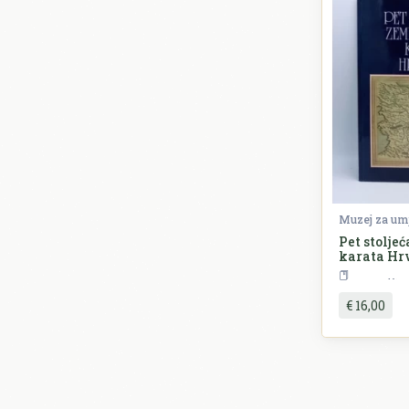
Muzej za umj
Pet stolje
karata Hr
P
€ 16,00