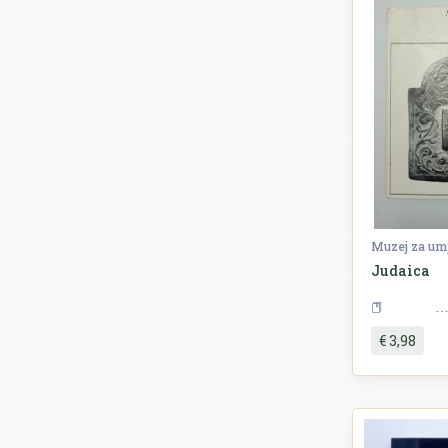
Muzej za umj
Judaica
€ 3,98