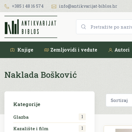
+385 1 48 16 574
info@antikvarijat-biblos.hr
Knjige
Zemljovidi i vedute
Autori
Naklada Bošković
Kategorije
1
Glazba
1
Kazalište i film