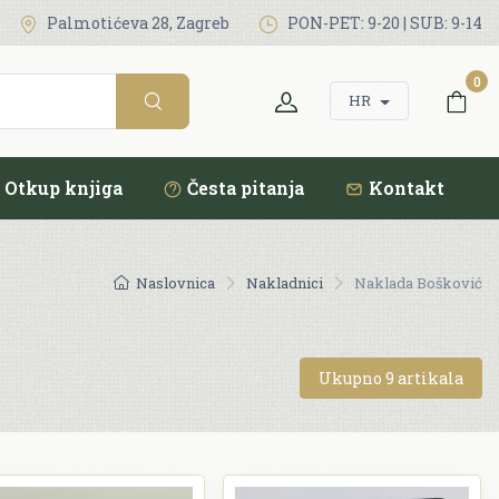
Palmotićeva 28, Zagreb
PON-PET: 9-20 | SUB: 9-14
0
HR
Otkup knjiga
Česta pitanja
Kontakt
Naslovnica
Nakladnici
Naklada Bošković
Ukupno 9 artikala