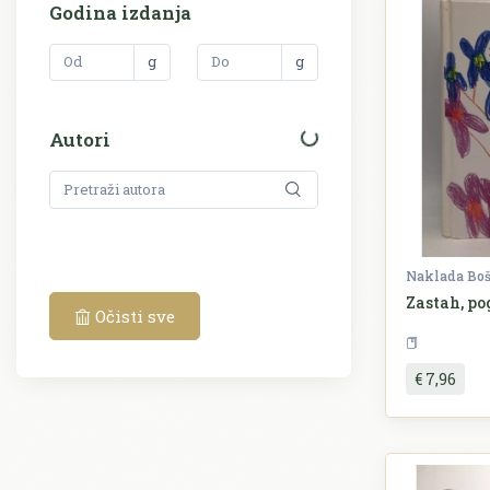
Godina izdanja
g
g
Autori
Naklada Bo
Zastah, po
Očisti sve
€ 7,96