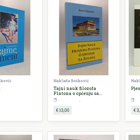
šković
Naklada Bošković
Nakl
i
Tajni nauk filozofa
Pjes
Platona o općenju sa
ženama
Književnost
Književnost
€ 13,00
€ 3