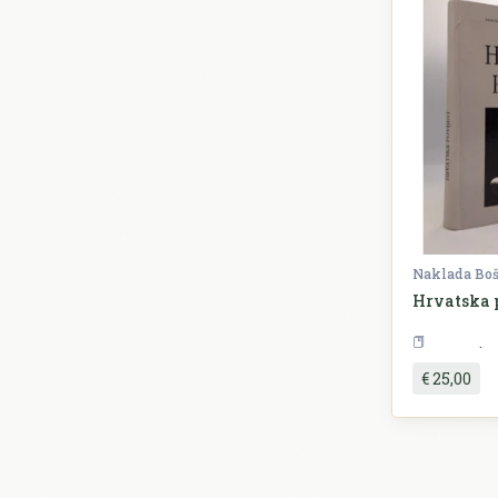
Naklada Bo
Hrvatska p
P
€ 25,00