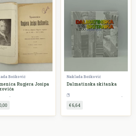
ada Bošković
Naklada Bošković
menica Rugjera Josipa
Dalmatinska skitanka
kovića
Povijest
Teorij
0,00
€ 6,64