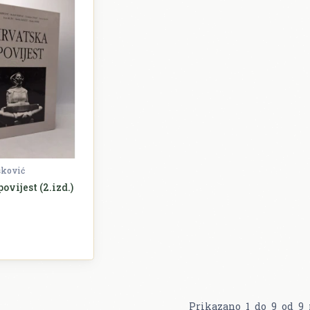
šković
ovijest (2.izd.)
ovijest
Prikazano
1
do
9
od
9