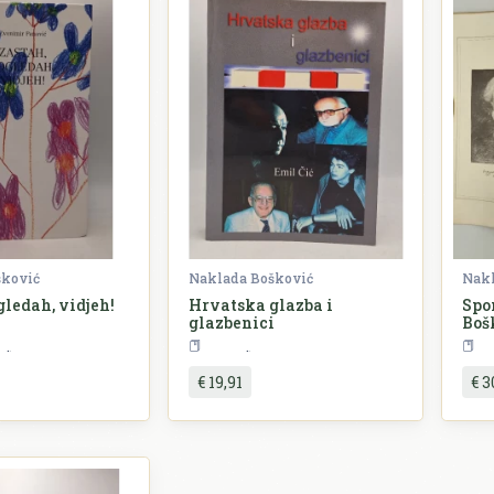
šković
Naklada Bošković
Nakl
gledah, vidjeh!
Hrvatska glazba i
Spo
glazbenici
Boš
Književnost
Glazba
€ 19,91
€ 3