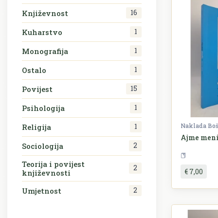
16
Književnost
1
Kuharstvo
1
Monografija
1
Ostalo
15
Povijest
1
Psihologija
Naklada Bo
1
Religija
Ajme men
2
Sociologija
Teorija i povijest
2
€ 7,00
književnosti
2
Umjetnost