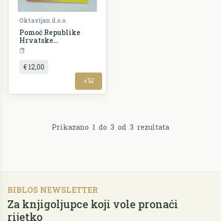
Oktavijan d.o.o.
Pomoć Republike
Hrvatske
Muslimansko-
Povijest
Bosna i Hercegovina
Bošnjačkom narodu i
Armiji Bosne i
€ 12,00
Hercegovine tijekom
1991.-1995.godine
+
Prikazano
1
do
3
od
3
rezultata
BIBLOS NEWSLETTER
Za knjigoljupce koji vole pronaći
rijetko