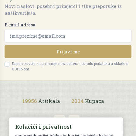
Novi naslovi, posebni primjerci i tihe preporuke iz
antikvarijata.
E-mail adresa
Prijavi me
Dajem privolu za primanje newslettera i obradu podataka u skladu s
GDPR-om.
19956
Artikala
2034
Kupaca
Kolačići i privatnost
www.antikvarijat-biblos.hr koristi kolačiće kako bi