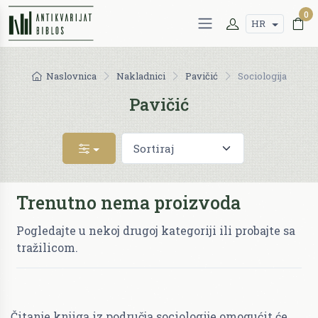
0
HR
Naslovnica
Nakladnici
Pavičić
Sociologija
Pavičić
Trenutno nema proizvoda
Pogledajte u nekoj drugoj kategoriji ili probajte sa
tražilicom.
Čitanje knjiga iz područja sociologije omogućit će