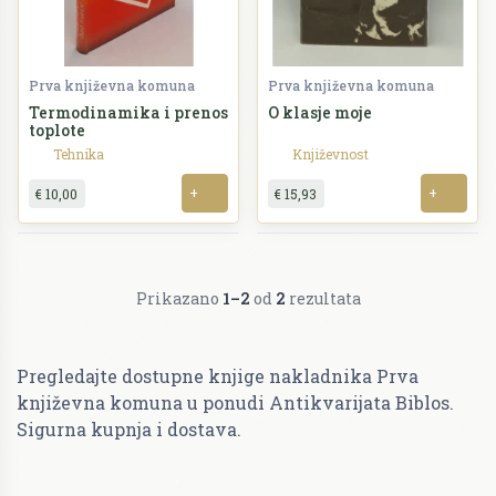
Prva književna komuna
Prva književna komuna
Termodinamika i prenos
O klasje moje
toplote
Tehnika
Književnost
+
+
€ 10,00
€ 15,93
Prikazano
1–2
od
2
rezultata
Pregledajte dostupne knjige nakladnika Prva
književna komuna u ponudi Antikvarijata Biblos.
Sigurna kupnja i dostava.