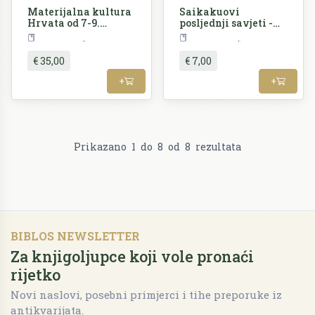
Materijalna kultura
Saikakuovi
Hrvata od 7-9.
posljednji savjeti -
stoljeća
Vječna riznica
Arheologija
Književnost
japanske porodice
€ 35,00
€ 7,00
+
+
Prikazano
1
do
8
od
8
rezultata
BIBLOS NEWSLETTER
Za knjigoljupce koji vole pronaći
rijetko
Novi naslovi, posebni primjerci i tihe preporuke iz
antikvarijata.