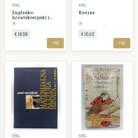
SNL
SNL
Englesko-
Kovine
hrvatskosrpski i
hrvatskosrpsko-
Rječnici
Književnost
engleski
prirodoslovni
€ 18,58
€ 10,62
rječnik s rječnikom
izgovora
+
+
SNL
SNL