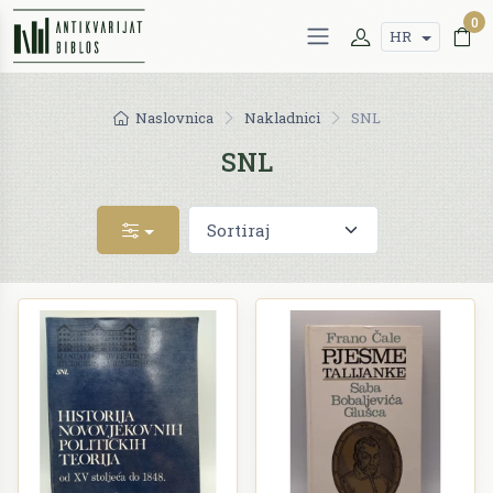
0
HR
Naslovnica
Nakladnici
SNL
SNL