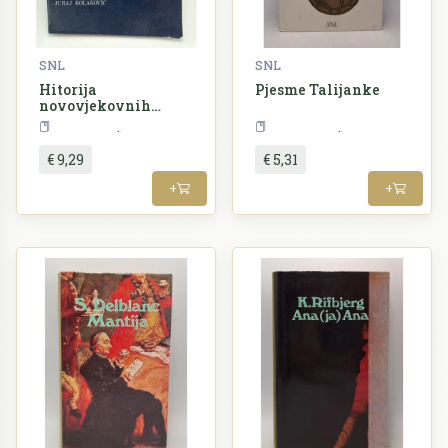
SNL
SNL
Hitorija
Pjesme Talijanke
novovjekovnih
političkih teorija od
Politologija
Književnost
XV. stoljeća do 1848
€ 9,29
€ 5,31
+
+