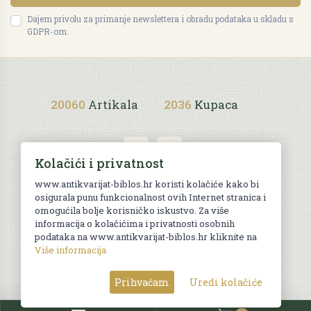
Dajem privolu za primanje newslettera i obradu podataka u skladu s
GDPR-om.
20060
Artikala
2036
Kupaca
Kolačići i privatnost
www.antikvarijat-biblos.hr koristi kolačiće kako bi
osigurala punu funkcionalnost ovih Internet stranica i
Uvjeti kupnje
omogućila bolje korisničko iskustvo. Za više
informacija o kolačićima i privatnosti osobnih
podataka na www.antikvarijat-biblos.hr kliknite na
Više informacija
© Sva prava pridržana. Web by
AG media
Prihvaćam
Uredi kolačiće