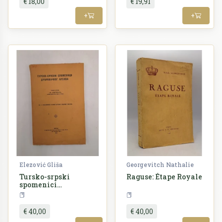
€ 18,00
€ 19,91
+
+
Elezović Gliša
Georgevitch Nathalie
Tursko-srpski
Raguse: Étape Royale
spomenici
Dubrovačkog arhiva
Povijest
Dubrovnik
Povijest
€ 40,00
€ 40,00