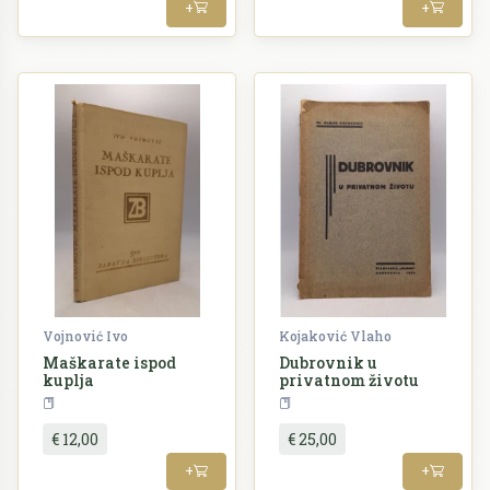
+
+
Vojnović Ivo
Kojaković Vlaho
Maškarate ispod
Dubrovnik u
kuplja
privatnom životu
Književnost
Povijest
€ 12,00
€ 25,00
+
+