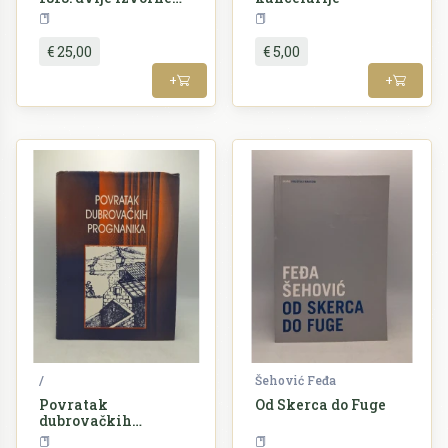
političke pijesme
Književnost
Povijest
€ 25,00
€ 5,00
+
+
/
Šehović Feđa
Povratak
Od Skerca do Fuge
dubrovačkih
prognanika
Povijest
Književnost