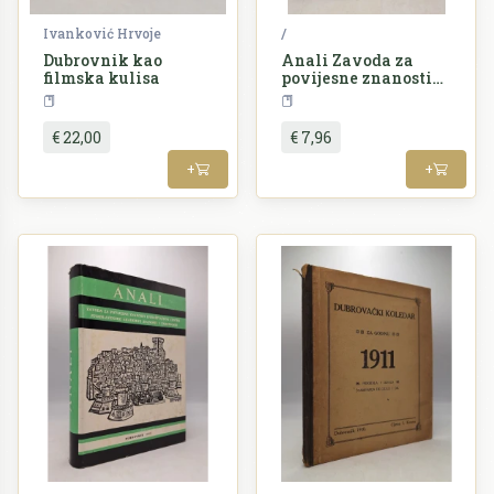
Ivanković Hrvoje
/
Dubrovnik kao
Anali Zavoda za
filmska kulisa
povijesne znanosti
istraživačkog centra
Kazalište i film
Periodika
JAZU, svezak XXIV-
XXV
€ 22,00
€ 7,96
+
+