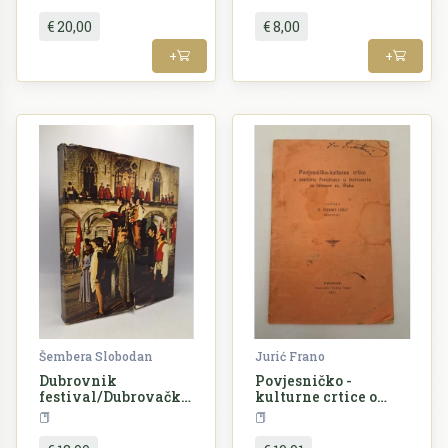
€ 20,00
€ 8,00
+
+
Šembera Slobodan
Jurić Frano
Dubrovnik
Povjesničko -
festival/Dubrovačke
kulturne crtice o
ljetne igre 1950/1974
kontaktu Franjevaca
Povijest
Dubrovnik
Povijest
u Dubrovniku sa
imenom sv. Vlaha