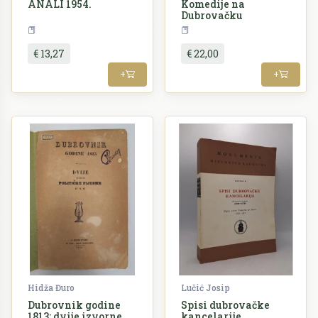
ANALI 1954.
Komedije na
Dubrovačku
Periodika
Povijest
€ 13,27
€ 22,00
+
+
Hidža Đuro
Lučić Josip
Dubrovnik godine
Spisi dubrovačke
1813: dvije izvorne
kancelarije