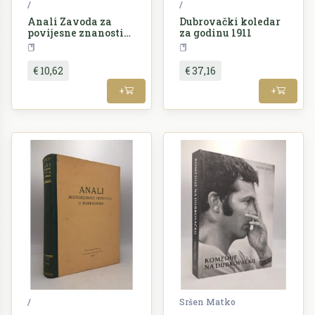
/
/
Anali Zavoda za
Dubrovački koledar
povijesne znanosti
za godinu 1911
istraživačkog centra
Periodika
Periodika
Jugoslavenske
akademije znanosti i
€ 10,62
€ 37,16
umjetnosti
+
+
/
Sršen Matko