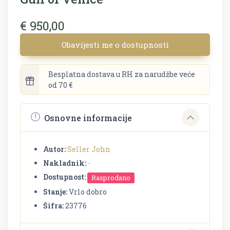
€ 950,00
Obavijesti me o dostupnosti
Besplatna dostava u RH za narudžbe veće
od 70 €
Osnovne informacije
Autor:
Seller John
Nakladnik:
-
Dostupnost:
Rasprodano
Stanje:
Vrlo dobro
Šifra:
23776