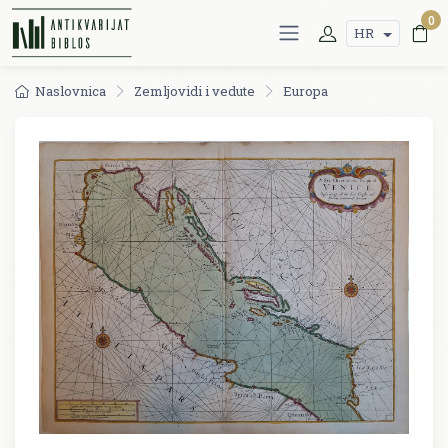
0
HR
Naslovnica
Zemljovidi i vedute
Europa