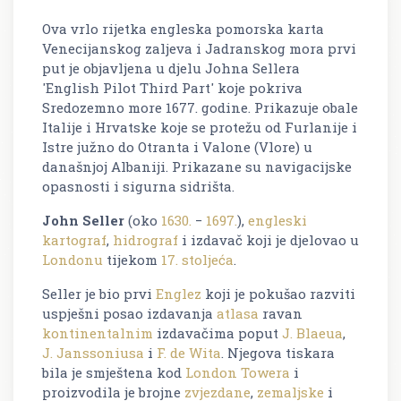
Ova vrlo rijetka engleska pomorska karta
Venecijanskog zaljeva i Jadranskog mora prvi
put je objavljena u djelu Johna Sellera
'English Pilot Third Part' koje pokriva
Sredozemno more 1677. godine. Prikazuje obale
Italije i Hrvatske koje se protežu od Furlanije i
Istre južno do Otranta i Valone (Vlore) u
današnjoj Albaniji. Prikazane su navigacijske
opasnosti i sigurna sidrišta.
John Seller
(oko
1630.
−
1697.
),
engleski
kartograf
,
hidrograf
i izdavač koji je djelovao u
Londonu
tijekom
17. stoljeća
.
Seller je bio prvi
Englez
koji je pokušao razviti
uspješni posao izdavanja
atlasa
ravan
kontinentalnim
izdavačima poput
J. Blaeua
,
J. Janssoniusa
i
F. de Wita
. Njegova tiskara
bila je smještena kod
London Towera
i
proizvodila je brojne
zvjezdane
,
zemaljske
i