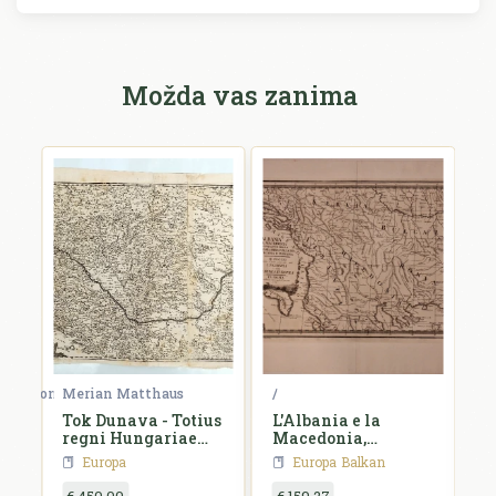
Možda vas zanima
Merian Matthaus
Jaillot Alexis Hubert; Sanson d'Abbeville Nicolas
/
d
Tok Dunava - Totius
L'Albania e la
Z
regni Hungariae
Macedonia,
M
maximaeque partis
Dalmazia...
T
Europa
Europa
Balkan
Danubii Fluminis,
S
una cum
H
€ 450,00
€ 159,27
€