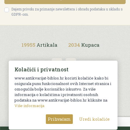
Dajem privolu za primanje newslettera i obradu podataka u skladu s
GDPR-om.
19955
Artikala
2034
Kupaca
Kolačići i privatnost
www.antikvarijat-biblos.hr koristi kolačiće kako bi
osigurala punu funkcionalnost ovih Internet stranica i
Uvjeti kupnje
omogućila bolje korisničko iskustvo. Za više
informacija o kolačićima i privatnosti osobnih
podataka na www.antikvarijat-biblos.hr kliknite na
Više informacija
© Sva prava pridržana. Web by
AG media
Prihvaćam
Uredi kolačiće