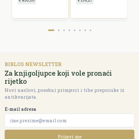
adjacentibus et
B
finitimis regionibus
B
R
H
P
T
S
e
P
BIBLOS NEWSLETTER
Za knjigoljupce koji vole pronaći
rijetko
Novi naslovi, posebni primjerci i tihe preporuke iz
antikvarijata.
E-mail adresa
Prijavi me