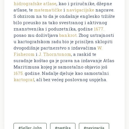
hidrografske
atlase
, kao i priručnike, džepne
atlase, te
matematičke
i
navigacijske
naprave.
S obzirom na to da je ondašnje englesko tržište
bilo preusko za tako svestranog i aktivnog
znanstvenika i poduzetnika, godine
1677.
posao mu doživljava
bankrot
. Zbog ustrajnosti
u kartografskom radu bio je prisiljen sklopiti
dvogodišnje partnerstvo s izdavačima
W.
Fisherom
i
J. Thorntonom
, a raskid te
suradnje koštao ga je prava na izdavanje
Atlas
Maritimusa
kojeg je samostalno objavio još
1675.
godine. Nadalje djeluje kao samostalni
kartograf
, ali bez većeg poslovnog uspjeha.
#Seller John
#nautika
#navigacija