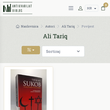
0
HR
Naslovnica
Autori
Ali Tariq
Povijest
Ali Tariq