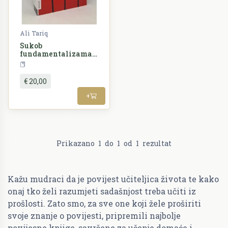
Ali Tariq
Sukob
fundamentalizama.
Križarski ratovi,
Povijest
NOB
džihad i
suvremenost
€ 20,00
+
Prikazano
1
do
1
od
1
rezultat
Kažu mudraci da je povijest učiteljica života te kako
onaj tko želi razumjeti sadašnjost treba učiti iz
prošlosti. Zato smo, za sve one koji žele proširiti
svoje znanje o povijesti, pripremili najbolje
povijesne knjige, savršene za učenje domaće i