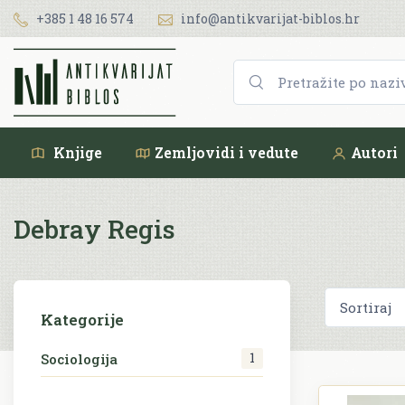
+385 1 48 16 574
info@antikvarijat-biblos.hr
Knjige
Zemljovidi i vedute
Autori
Debray Regis
Kategorije
1
Sociologija