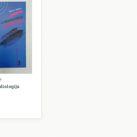
s
diologiju
Sociologija