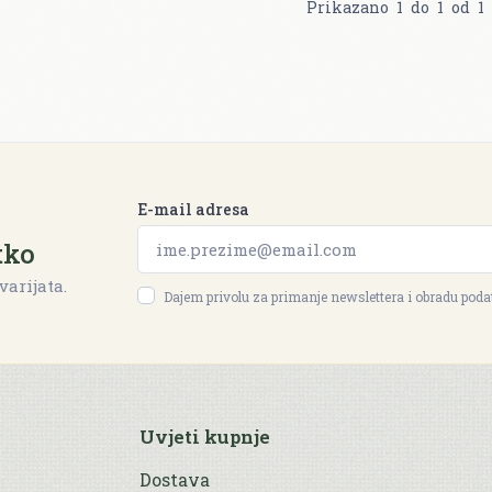
Prikazano
1
do
1
od
1
E-mail adresa
tko
varijata.
Dajem privolu za primanje newslettera i obradu pod
Uvjeti kupnje
Dostava