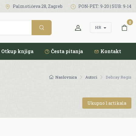
Palmotićeva 28, Zagreb
PON-PET: 9-20 | SUB: 9-14
0
HR
Otkup knjiga
Česta pitanja
Kontakt
Naslovnica
Autori
Debray Regis
Ukupno 1 artikala