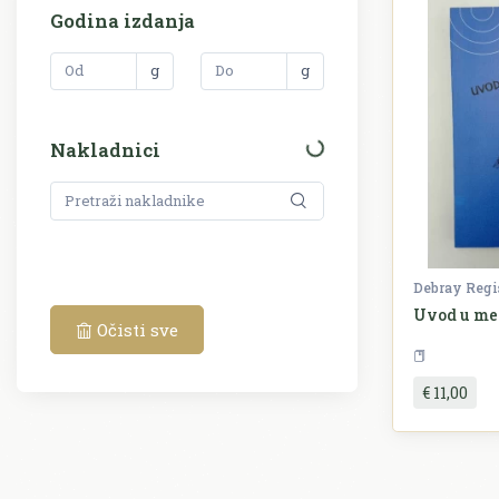
Godina izdanja
g
g
Nakladnici
Debray Regi
Uvod u me
Očisti sve
€ 11,00