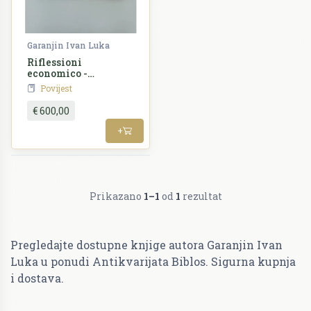
Garanjin Ivan Luka
Riflessioni
economico -
politiche sopra la
Povijest
Dalmazia
€ 600,00
+
Prikazano
1–1
od
1
rezultat
Pregledajte dostupne knjige autora Garanjin Ivan
Luka u ponudi Antikvarijata Biblos. Sigurna kupnja
i dostava.