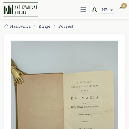
0
HR
Naslovnica
Knjige
Povijest