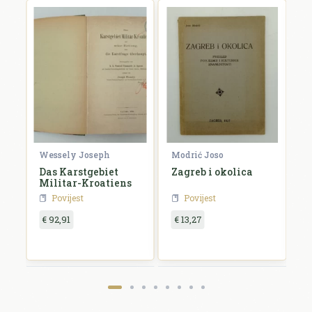
Wessely Joseph
Modrić Joso
R
Das Karstgebiet
Zagreb i okolica
H
Militar-Kroatiens
H
Povijest
Povijest
€ 92,91
€ 13,27
€