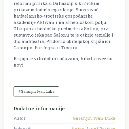
reformu prilika u Dalmaciji s kritičkim
prikazom tadašnjega stanja. Suosnivač
katštelansko-trogirske gospodarske
akademije.Aktivan i na arheološkom polju.
Otkupio arheološke predmete iz Solina, prvi
sustavno iskapao Salonu te je otkrio temelje i
dio amfiteatra. Pridonio obiteljskoj knjižnici
Garanjin-Fanfogna u Trogiru.
Knjiga je vrlo dobro sačuvana, hrbat i uvez su
novi.
#Garanjin Ivan Luka
Dodatne informacije
Autor:
Garanjin Ivan Luka
Izdavač:
Anton-Luigi Battara