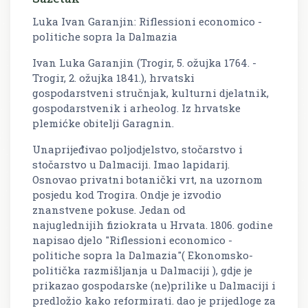
Luka Ivan Garanjin: Riflessioni economico -
politiche sopra la Dalmazia
Ivan Luka Garanjin (Trogir, 5. ožujka 1764. -
Trogir, 2. ožujka 1841.), hrvatski
gospodarstveni stručnjak, kulturni djelatnik,
gospodarstvenik i arheolog. Iz hrvatske
plemićke obitelji Garagnin.
Unaprijeđivao poljodjelstvo, stočarstvo i
stočarstvo u Dalmaciji. Imao lapidarij.
Osnovao privatni botanički vrt, na uzornom
posjedu kod Trogira. Ondje je izvodio
znanstvene pokuse. Jedan od
najuglednijih fiziokrata u Hrvata. 1806. godine
napisao djelo "Riflessioni economico -
politiche sopra la Dalmazia"( Ekonomsko-
politička razmišljanja u Dalmaciji ), gdje je
prikazao gospodarske (ne)prilike u Dalmaciji i
predložio kako reformirati. dao je prijedloge za