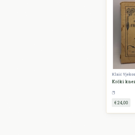
Klaić Vjeko
Krčki kne
P
€ 24,00