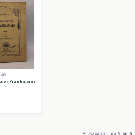
slav
zovi Frankopani
ovijest
Prikazano
1
do
9
od
9