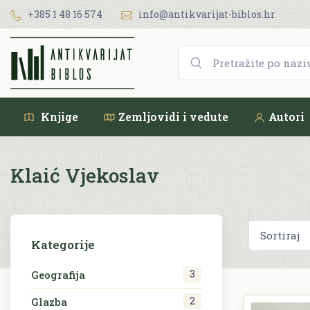
+385 1 48 16 574
info@antikvarijat-biblos.hr
Knjige
Zemljovidi i vedute
Autori
Klaić Vjekoslav
Kategorije
3
Geografija
2
Glazba