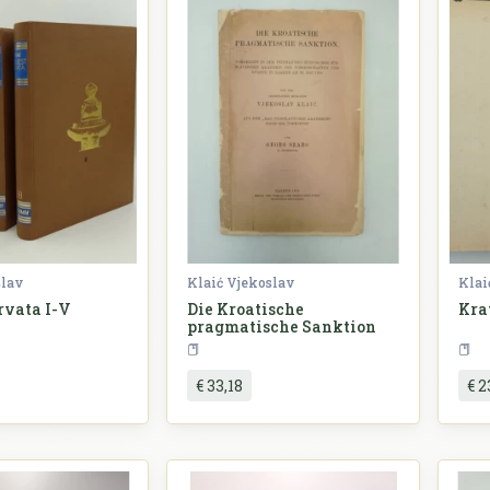
slav
Klaić Vjekoslav
Klai
rvata I-V
Die Kroatische
Kra
pragmatische Sanktion
ovijest
Povijest
€ 33,18
€ 2