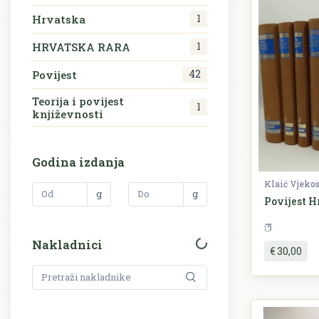
1
Hrvatska
1
HRVATSKA RARA
42
Povijest
Teorija i povijest
1
književnosti
Godina izdanja
Klaić Vjeko
g
g
Povijest H
P
Nakladnici
€ 30,00