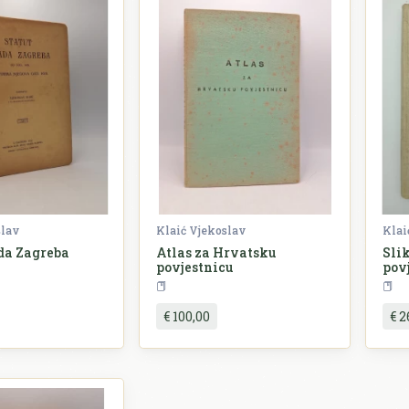
slav
Klaić Vjekoslav
Klai
da Zagreba
Atlas za Hrvatsku
Sli
povjestnicu
povj
ovijest
HRVATSKA RARA
€ 100,00
€ 2