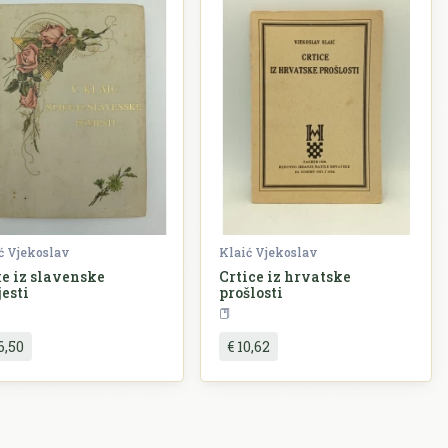
ć Vjekoslav
Klaić Vjekoslav
ke iz slavenske
Crtice iz hrvatske
esti
prošlosti
Povijest
Povijest
6,50
€ 10,62