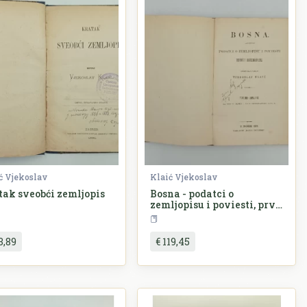
ć Vjekoslav
Klaić Vjekoslav
tak sveobći zemljopis
Bosna - podatci o
zemljopisu i poviesti, prvi
dio
Geografija
Povijest
3,89
€ 119,45