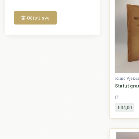
Očisti sve
Klaić Vjeko
Statut gra
P
€ 34,00