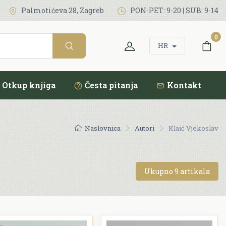
Palmotićeva 28, Zagreb
PON-PET: 9-20 | SUB: 9-14
0
HR
Otkup knjiga
Česta pitanja
Kontakt
Naslovnica
Autori
Klaić Vjekoslav
Ukupno 9 artikala