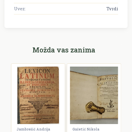
Uvez:
Tvrdi
Možda vas zanima
Jambrešić Andrija
Gučetić Nikola
R