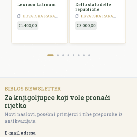
us
Lexicon Latinum
Dello stato delle
I
um
republiche
S
a
HRVATSKA RARA
HRVATSKA RARA - 18 stoljeće
HRVATSKA RARA
HRVATSKA RA
y
€ 1.400,00
€ 3.000,00
€
BIBLOS NEWSLETTER
Za knjigoljupce koji vole pronaći
rijetko
Novi naslovi, posebni primjerci i tihe preporuke iz
antikvarijata.
E-mail adresa