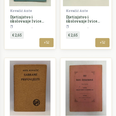
Kovačić Ante
Kovačić Ante
Djetinjstvo i
Djetinjstvo i
školovanje Ivice
školovanje Ivice
Kičmanovića
Kičmanovića
Književnost
Književnost
€ 2,65
€ 2,65
+
+