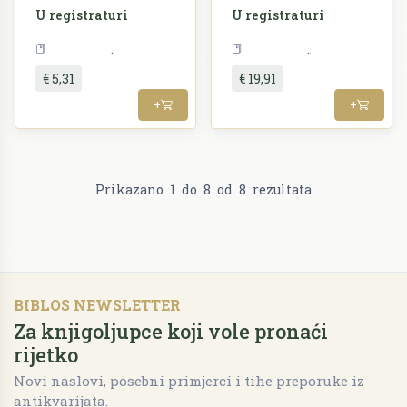
U registraturi
U registraturi
Književnost
Književnost
€ 5,31
€ 19,91
+
+
Prikazano
1
do
8
od
8
rezultata
BIBLOS NEWSLETTER
Za knjigoljupce koji vole pronaći
rijetko
Novi naslovi, posebni primjerci i tihe preporuke iz
antikvarijata.