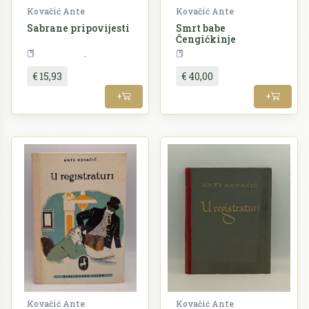
Kovačić Ante
Kovačić Ante
Sabrane pripovijesti
Smrt babe
Čengićkinje
Književnost
Teorija
€ 15,93
€ 40,00
+
+
Kovačić Ante
Kovačić Ante