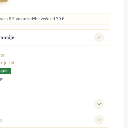
va u RH za narudžbe veće od 70 €
macije
te
nji list
tupno
ga
e
a