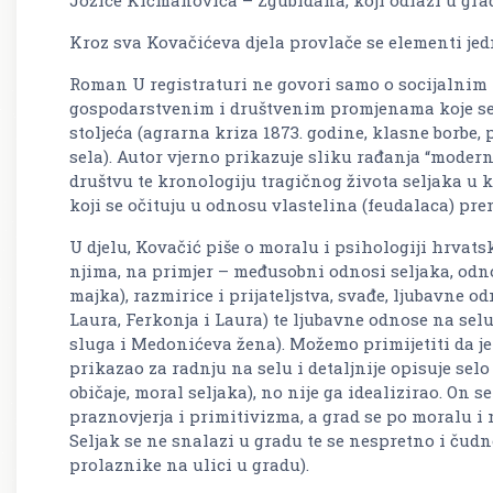
Kroz sva Kovačićeva djela provlače se elementi je
Roman U registraturi ne govori samo o socijalnim 
gospodarstvenim i društvenim promjenama koje se d
stoljeća (agrarna kriza 1873. godine, klasne borbe, 
sela). Autor vjerno prikazuje sliku rađanja “modern
društvu te kronologiju tragičnog života seljaka u
koji se očituju u odnosu vlastelina (feudalaca) pr
U djelu, Kovačić piše o moralu i psihologiji hrvats
njima, na primjer – međusobni odnosi seljaka, odnos
majka), razmirice i prijateljstva, svađe, ljubavne o
Laura, Ferkonja i Laura) te ljubavne odnose na sel
sluga i Medonićeva žena). Možemo primijetiti da je 
prikazao za radnju na selu i detaljnije opisuje selo
običaje, moral seljaka), no nije ga idealizirao. On s
praznovjerja i primitivizma, a grad se po moralu i 
Seljak se ne snalazi u gradu te se nespretno i čud
prolaznike na ulici u gradu).