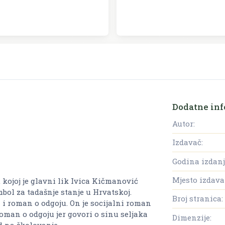
Dodatne inf
Autor:
Izdavač:
Godina izdanj
Mjesto izdava
 kojoj je glavni lik Ivica Kičmanović
mbol za tadašnje stanje u Hrvatskoj.
Broj stranica:
i i roman o odgoju. On je socijalni roman
oman o odgoju jer govori o sinu seljaka
Dimenzije:
d na školovanje.