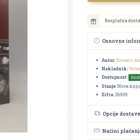
Besplatna dosta
Osnovne infor
Autor:
Kovačić An
Nakladnik:
Večer
Dostupnost:
Dos
Stanje:
Nova knji
Šifra:
26939
Opcije dostav
Načini plaćanj