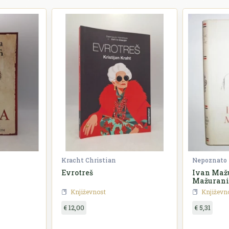
Kracht Christian
Nepoznato
Evrotreš
Ivan Mažu
Mažurani
Književnost
Književn
€ 12,00
€ 5,31