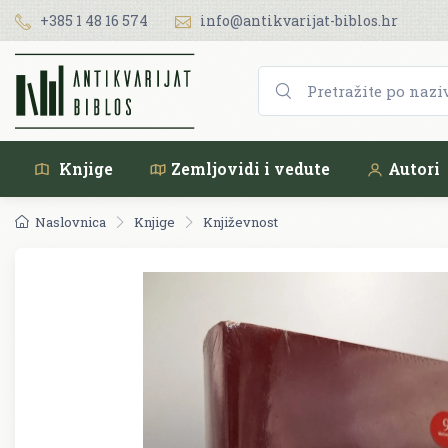
+385 1 48 16 574
info@antikvarijat-biblos.hr
Knjige
Zemljovidi i vedute
Autori
Naslovnica
Knjige
Književnost