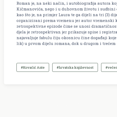
Roman je, na neki način, i autobiografija autora ko
Kičmanovića, nego i u duhovnom životu i sudbini dr
kao što je, na primjer Laura te ga dijeli na tri (3) d
organizirani prema vremenu jer autor vremenski k
retrospektivne epizode čime se unosi dramatičnost
djela je retrospektivan jer prikazuje spise i registr
najavaljuje fabulu čiju okosnicu čine događaji koj
lik) u prvom dijelu romana, dok u drugom i trećem 
#Kovačić Ante
#hrvatska književnost
#večer