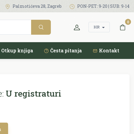
Palmotićeva 28, Zagreb
PON-PET: 9-20 | SUB: 9-14
0
HR
Otkup knjiga
Česta pitanja
Kontakt
:
U registraturi
u