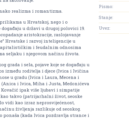
Pismo:
dnako realizma i romantizma.
Stanje:
prilikama u Hrvatskoj, nego i o
Uvez:
ogađaju u državi u drugoj polovici 19.
propadanje aristokracije, raslojavanje
e” Hrvatske i razvoj inteligencije u
 kapitalističkim i feudalnim odnosima
ema seljaku i njegovom načinu života.
kog grada i sela, pojave koje se događaju u
 između roditelja i djece (Ivica i Ivičina
dnose u gradu (Ivica i Laura, Mecena i
u (Anica i Ivica, Miha i Justa, Medonićeva
Kovačić ipak više ljubavi i simpatije
 kao takvo (patrijarhalni život, seoske
elo vidi kao izraz neprosvijećenost,
načinu življenja razlikuje od seoskog.
no ponaša (kada Ivica pozdravlja strance i