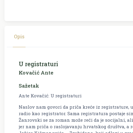
Opis
U registraturi
Kovačić Ante
Sažetak
Ante Kovačić: U registraturi
Naslov nam govori da priča kreće iz registrature, u
radio kao registrator. Sama registratura postaje si
Žanrovski se za roman može reći da je socijalni, al
jer nam priča o raslojavanju hrvatskog društva, a r
Jožice Kičmanovića – Zgubidana, koji odlazi u gra