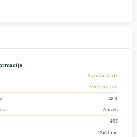
ormacije
Kovačić Ante
Večernji list
a:
2004
nja:
Zagreb
455
13x21 cm