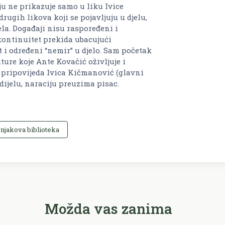
ju ne prikazuje samo u liku Ivice
ugih likova koji se pojavljuju u djelu,
ijela. Događaji nisu raspoređeni i
ontinuitet prekida ubacujući
 i određeni “nemir” u djelo. Sam početak
ature koje Ante Kovačić oživljuje i
e pripovijeda Ivica Kičmanović (glavni
dijelu, naraciju preuzima pisac.
njakova biblioteka
Možda vas zanima