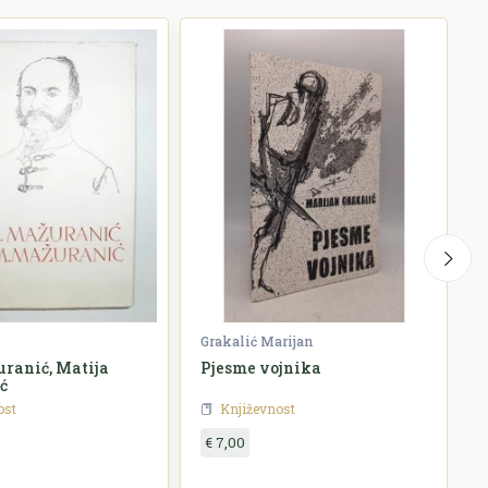
Grakalić Marijan
G
ranić, Matija
Pjesme vojnika
ć
ost
Književnost
€ 7,00