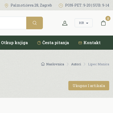
Palmotićeva 28, Zagreb
PON-PET: 9-20 | SUB: 9-14
0
HR
Otkup knjiga
Česta pitanja
Kontakt
Naslovnica
Autori
Lipec Manica
Ukupno 1 artikala