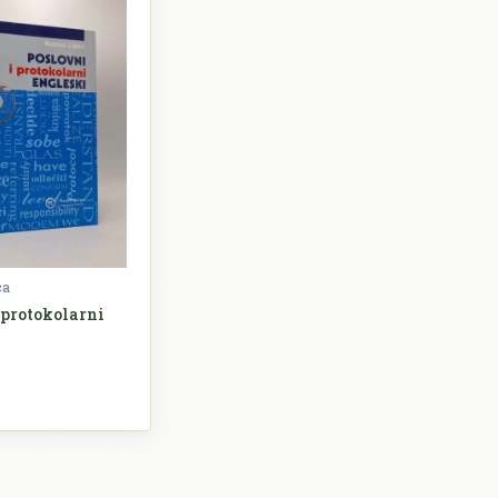
ca
 protokolarni
ječnici