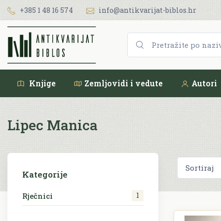
+385 1 48 16 574
info@antikvarijat-biblos.hr
Knjige
Zemljovidi i vedute
Autori
Lipec Manica
Kategorije
1
Rječnici