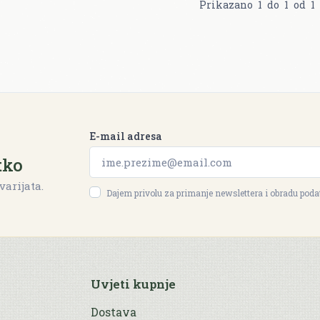
Prikazano
1
do
1
od
1
E-mail adresa
tko
varijata.
Dajem privolu za primanje newslettera i obradu pod
Uvjeti kupnje
Dostava