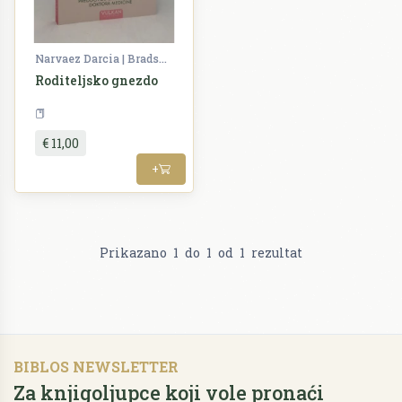
Narvaez Darcia | Bradshaw G.
Roditeljsko gnezdo
Psihologija
€ 11,00
+
Prikazano
1
do
1
od
1
rezultat
BIBLOS NEWSLETTER
Za knjigoljupce koji vole pronaći