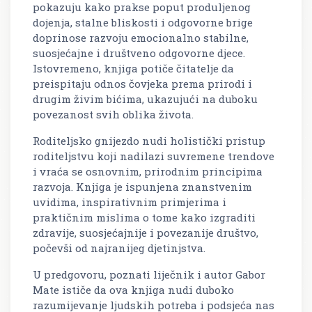
pokazuju kako prakse poput produljenog
dojenja, stalne bliskosti i odgovorne brige
doprinose razvoju emocionalno stabilne,
suosjećajne i društveno odgovorne djece.
Istovremeno, knjiga potiče čitatelje da
preispitaju odnos čovjeka prema prirodi i
drugim živim bićima, ukazujući na duboku
povezanost svih oblika života.
Roditeljsko gnijezdo nudi holistički pristup
roditeljstvu koji nadilazi suvremene trendove
i vraća se osnovnim, prirodnim principima
razvoja. Knjiga je ispunjena znanstvenim
uvidima, inspirativnim primjerima i
praktičnim mislima o tome kako izgraditi
zdravije, suosjećajnije i povezanije društvo,
počevši od najranijeg djetinjstva.
U predgovoru, poznati liječnik i autor Gabor
Mate ističe da ova knjiga nudi duboko
razumijevanje ljudskih potreba i podsjeća nas