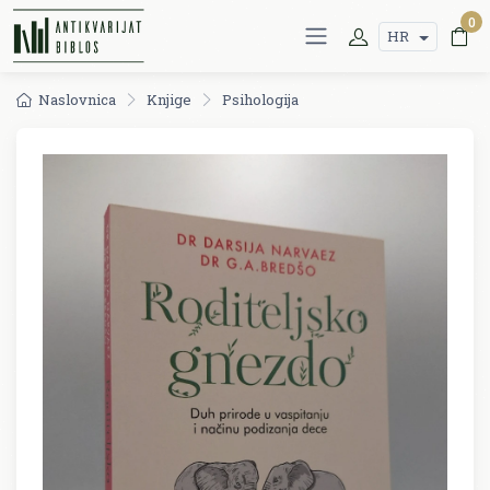
0
HR
Naslovnica
Knjige
Psihologija