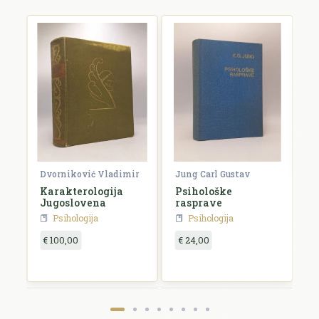
F
V
F
€
Dvorniković Vladimir
Jung Carl Gustav
Karakterologija
Psihološke
Jugoslovena
rasprave
Psihologija
Psihologija
€ 100,00
€ 24,00