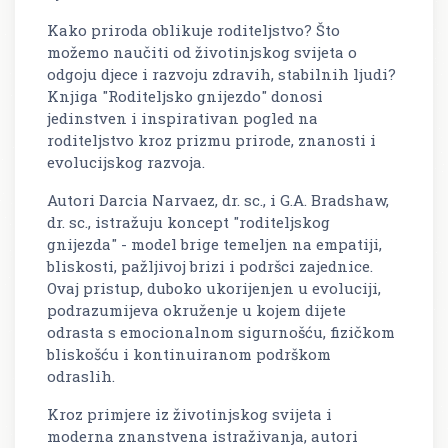
Kako priroda oblikuje roditeljstvo? Što
možemo naučiti od životinjskog svijeta o
odgoju djece i razvoju zdravih, stabilnih ljudi?
Knjiga "Roditeljsko gnijezdo" donosi
jedinstven i inspirativan pogled na
roditeljstvo kroz prizmu prirode, znanosti i
evolucijskog razvoja.
Autori Darcia Narvaez, dr. sc., i G.A. Bradshaw,
dr. sc., istražuju koncept "roditeljskog
gnijezda" - model brige temeljen na empatiji,
bliskosti, pažljivoj brizi i podršci zajednice.
Ovaj pristup, duboko ukorijenjen u evoluciji,
podrazumijeva okruženje u kojem dijete
odrasta s emocionalnom sigurnošću, fizičkom
bliskošću i kontinuiranom podrškom
odraslih.
Kroz primjere iz životinjskog svijeta i
moderna znanstvena istraživanja, autori